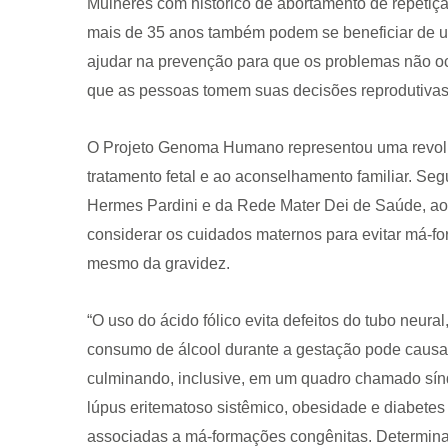
Mulheres com histórico de abortamento de repetiçã
mais de 35 anos também podem se beneficiar de um
ajudar na prevenção para que os problemas não oc
que as pessoas tomem suas decisões reprodutivas”
O Projeto Genoma Humano representou uma revolu
tratamento fetal e ao aconselhamento familiar. S
Hermes Pardini e da Rede Mater Dei de Saúde, ao 
considerar os cuidados maternos para evitar má-f
mesmo da gravidez.
“O uso do ácido fólico evita defeitos do tubo neural
consumo de álcool durante a gestação pode causar
culminando, inclusive, em um quadro chamado sín
lúpus eritematoso sistêmico, obesidade e diabetes
associadas a má-formações congênitas. Determina