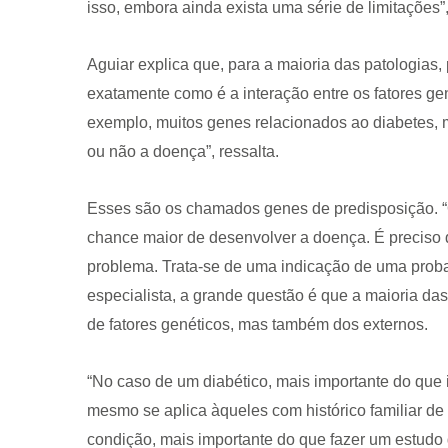
isso, embora ainda exista uma série de limitações”,
Aguiar explica que, para a maioria das patologias
exatamente como é a interação entre os fatores gen
exemplo, muitos genes relacionados ao diabetes,
ou não a doença”, ressalta.
CRF-AL reforça importância
farmacêutico em nova reso
Esses são os chamados genes de predisposição. 
da Anvisa sobre medicamen
chance maior de desenvolver a doença. É preciso qu
base de Cannabis
problema. Trata-se de uma indicação de uma probab
29 de janeiro de 2026
especialista, a grande questão é que a maioria 
de fatores genéticos, mas também dos externos.
“No caso de um diabético, mais importante do que 
mesmo se aplica àqueles com histórico familiar de
condição, mais importante do que fazer um estudo ge