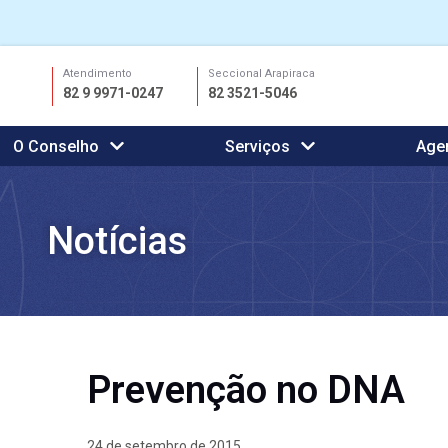
Ir
Atendimento
Seccional Arapiraca
para
82 9 9971-0247
82 3521-5046
o
conteúdo
O Conselho
Serviços
Age
Notícias
Prevenção no DNA
24 de setembro de 2015