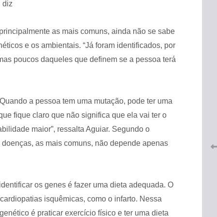
 diz
, principalmente as mais comuns, ainda não se sabe
éticos e os ambientais. “Já foram identificados, por
 mas poucos daqueles que definem se a pessoa terá
 do
CRF-AL renova parceria com
lução
“Quando a pessoa tem uma mutação, pode ter uma
CRF-SP e garante continuidade
tos à
do acesso gratuito à Academia
e fique claro que não significa que ela vai ter o
Virtual de Farmácia
ilidade maior”, ressalta Aguiar. Segundo o
26 de maio de 2026
das doenças, as mais comuns, não depende apenas
identificar os genes é fazer uma dieta adequada. O
 cardiopatias isquêmicas, como o infarto. Nessa
nético é praticar exercício físico e ter uma dieta