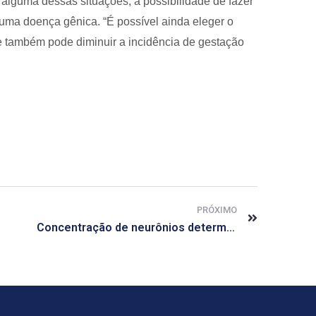
a alguma dessas situações, a possibilidade de fazer
uma doença gênica. “É possível ainda eleger o
e também pode diminuir a incidência de gestação
PRÓXIMO
Concentração de neurônios determina tempo de sono