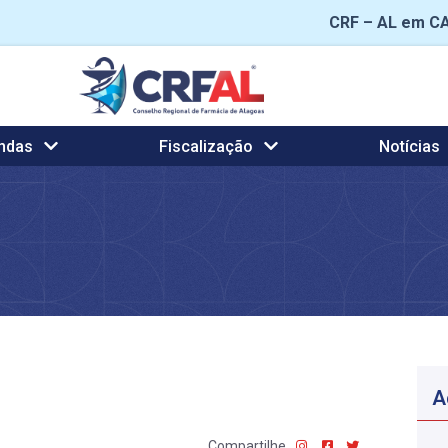
CRF – AL em C
ndas
Fiscalização
Notícias
A
Compartilhe