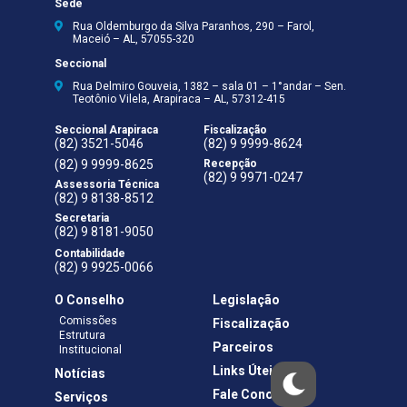
Sede
Rua Oldemburgo da Silva Paranhos, 290 – Farol,
Maceió – AL, 57055-320
Seccional
Rua Delmiro Gouveia, 1382 – sala 01 – 1°andar – Sen.
Teotônio Vilela, Arapiraca – AL, 57312-415
Seccional Arapiraca
Fiscalização
(82) 3521-5046
(82) 9 9999-8624
(82) 9 9999-8625
Recepção
(82) 9 9971-0247
Assessoria Técnica
(82) 9 8138-8512
Secretaria
(82) 9 8181-9050
Contabilidade
(82) 9 9925-0066
O Conselho
Legislação
Comissões
Fiscalização
Estrutura
Parceiros
Institucional
Links Úteis
Notícias
Fale Conosco
Serviços