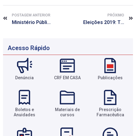
POSTAGEM ANTERIOR
PRÓXIMO
Ministério Público de Alagoas e CRF/AL fiscalizam serviço de abastecimento farmacêutico nas unidades de saúde de Maceió
Eleições 2019: Tire suas dúvidas sobre o uso da senha
Acesso Rápido
Denúncia
CRF EM CASA
Publicações
Boletos e
Materiais de
Prescrição
Anuidades​
cursos​
Farmacêutica​