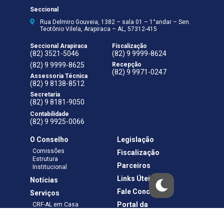
Seccional
Rua Delmiro Gouveia, 1382 – sala 01 – 1°andar – Sen.
Teotônio Vilela, Arapiraca – AL, 57312-415
Seccional Arapiraca
Fiscalização
(82) 3521-5046
(82) 9 9999-8624
(82) 9 9999-8625
Recepção
(82) 9 9971-0247
Assessoria Técnica
(82) 9 8138-8512
Secretaria
(82) 9 8181-9050
Contabilidade
(82) 9 9925-0066
O Conselho
Legislação
Comissões
Fiscalização
Estrutura
Parceiros
Institucional
Links Úteis
Notícias
Fale Conosco
Serviços
Portal da
CRF-AL em Casa
Transparência
Boletos e Anuidades
Negociação