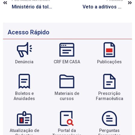
Ministério dá tolerância de 10 dias para médicos se apresentarem
Veto a aditivos de cigarro é alvo de disputa judicial entre governo e indústria
Acesso Rápido
Denúncia
CRF EM CASA
Publicações
Boletos e
Materiais de
Prescrição
Anuidades​
cursos​
Farmacêutica​
Atualização de
Portal da
Perguntas