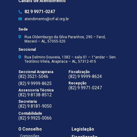
Canais de Atendimento
82 9 9971-0247
atendimento@crf-al.org.br
Sede
Rua Oldemburgo da Silva Paranhos, 290 – Farol,
Maceió – AL, 57055-320
Seccional
Rua Delmiro Gouveia, 1382 – sala 01 – 1°andar – Sen.
Teotônio Vilela, Arapiraca – AL, 57312-415
Seccional Arapiraca
Fiscalização
(82) 3521-5046
(82) 9 9999-8624
(82) 9 9999-8625
Recepção
(82) 9 9971-0247
Assessoria Técnica
(82) 9 8138-8512
Secretaria
(82) 9 8181-9050
Contabilidade
(82) 9 9925-0066
O Conselho
Legislação
Comissões
Fiscalização