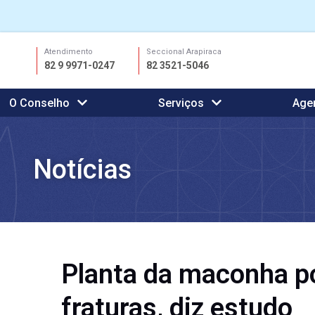
Ir
Atendimento
Seccional Arapiraca
para
82 9 9971-0247
82 3521-5046
o
conteúdo
O Conselho
Serviços
Age
Notícias
Planta da maconha po
fraturas, diz estudo