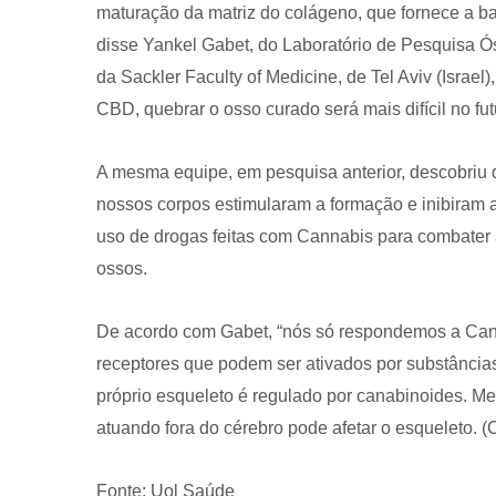
maturação da matriz do colágeno, que fornece a ba
disse Yankel Gabet, do Laboratório de Pesquisa 
da Sackler Faculty of Medicine, de Tel Aviv (Israel)
CBD, quebrar o osso curado será mais difícil no fut
A mesma equipe, em pesquisa anterior, descobriu 
CRF-AL reforça importância
nossos corpos estimularam a formação e inibiram a
farmacêutico em nova reso
uso de drogas feitas com Cannabis para combater 
da Anvisa sobre medicamen
ossos.
base de Cannabis
29 de janeiro de 2026
De acordo com Gabet, “nós só respondemos a Can
receptores que podem ser ativados por substância
próprio esqueleto é regulado por canabinoides. 
atuando fora do cérebro pode afetar o esqueleto. 
Fonte: Uol Saúde