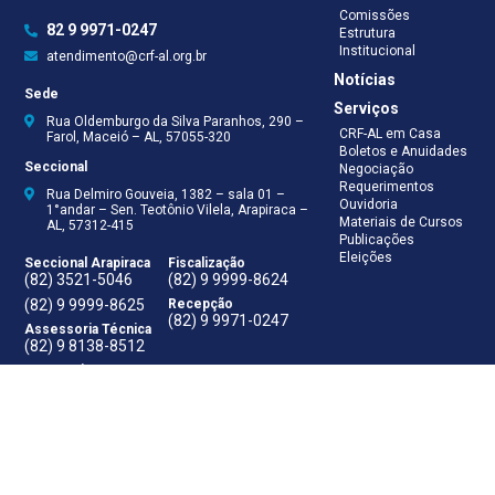
Comissões
82 9 9971-0247
Estrutura
Institucional
atendimento@crf-al.org.br
Notícias
Sede
Serviços
Rua Oldemburgo da Silva Paranhos, 290 –
CRF-AL em Casa
Farol, Maceió – AL, 57055-320
Boletos e Anuidades
Seccional
Negociação
Requerimentos
Rua Delmiro Gouveia, 1382 – sala 01 –
Ouvidoria
1°andar – Sen. Teotônio Vilela, Arapiraca –
Materiais de Cursos
AL, 57312-415
Publicações
Eleições
Seccional Arapiraca
Fiscalização
(82) 3521-5046
(82) 9 9999-8624
(82) 9 9999-8625
Recepção
(82) 9 9971-0247
Assessoria Técnica
(82) 9 8138-8512
Secretaria
(82) 9 8181-9050
Contabilidade
(82) 9 9925-0066