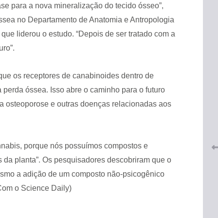
se para a nova mineralização do tecido ósseo”,
Óssea no Departamento de Anatomia e Antropologia
, que liderou o estudo. “Depois de ser tratado com a
uro”.
que os receptores de canabinoides dentro de
 do
 perda óssea. Isso abre o caminho para o futuro
CRF-AL renova parceria com
lução
CRF-SP e garante continuidade
a osteoporose e outras doenças relacionadas aos
tos à
do acesso gratuito à Academia
Virtual de Farmácia
26 de maio de 2026
nabis, porque nós possuímos compostos e
s da planta”. Os pesquisadores descobriram que o
Mesmo a adição de um composto não-psicogênico
(Com o Science Daily)