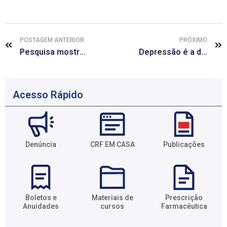
POSTAGEM ANTERIOR
PRÓXIMO
Pesquisa mostra potencial de sistema imunológico para combater câncer
Depressão é a doença mais frequente na adolescência, alerta a OMS
Acesso Rápido
Denúncia
CRF EM CASA
Publicações
Boletos e
Materiais de
Prescrição
Anuidades​
cursos​
Farmacêutica​