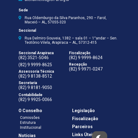
Sede
Rua Oldemburgo da Silva Paranhos, 290 – Farol,
Maceió – AL, 57055-320
Seccional
Rua Delmiro Gouveia, 1382 – sala 01 – 1°andar – Sen.
Teotônio Vilela, Arapiraca – AL, 57312-415
Seccional Arapiraca
Fiscalização
(82) 3521-5046
(82) 9 9999-8624
(82) 9 9999-8625
Recepção
(82) 9 9971-0247
Assessoria Técnica
(82) 9 8138-8512
Secretaria
(82) 9 8181-9050
Contabilidade
(82) 9 9925-0066
O Conselho
Legislação
Comissões
Fiscalização
Estrutura
Parceiros
Institucional
Links Úteis
Notícias