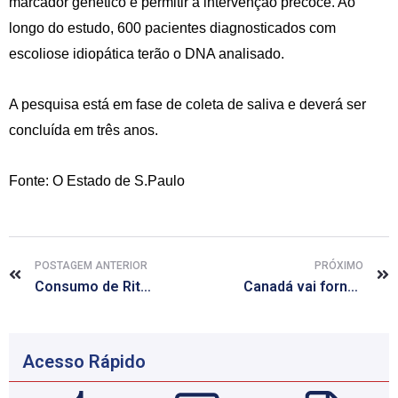
marcador genético é permitir a intervenção precoce. Ao
longo do estudo, 600 pacientes diagnosticados com
escoliose idiopática terão o DNA analisado.
A pesquisa está em fase de coleta de saliva e deverá ser
concluída em três anos.
Fonte: O Estado de S.Paulo
POSTAGEM ANTERIOR
PRÓXIMO
Consumo de Ritalina no Brasil cresce 775% em dez anos
Canadá vai fornecer vacina experimental contra ebola para África
Acesso Rápido