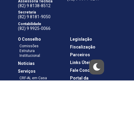
Assessoria Técnica
(82) 9 8138-8512
Secretaria
(82) 9 8181-9050
Contabilidade
(82) 9 9925-0066
O Conselho
Legislação
Comissões
Fiscalização
Estrutura
Parceiros
Institucional
Links Úteis
Notícias
Fale Conosco
Serviços
Portal da
CRF-AL em Casa
Transparência
Boletos e Anuidades
Negociação
Requerimentos
Ouvidoria
Materiais de Cursos
Publicações
Eleições
Política de Privacidade
Termos de Uso