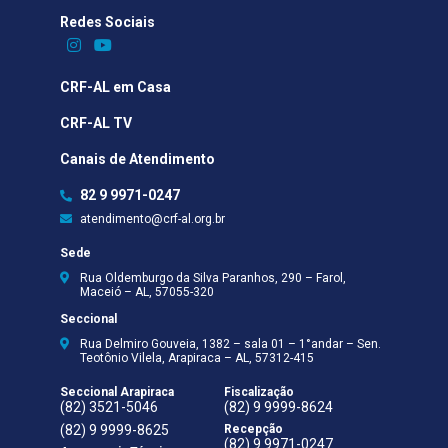
Redes Sociais​
CRF-AL em Casa
CRF-AL TV
Canais de Atendimento
82 9 9971-0247
atendimento@crf-al.org.br
Sede
Rua Oldemburgo da Silva Paranhos, 290 – Farol,
Maceió – AL, 57055-320
Seccional
Rua Delmiro Gouveia, 1382 – sala 01 – 1°andar – Sen.
Teotônio Vilela, Arapiraca – AL, 57312-415
Seccional Arapiraca
Fiscalização
(82) 3521-5046
(82) 9 9999-8624
(82) 9 9999-8625
Recepção
(82) 9 9971-0247