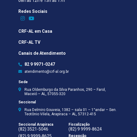
08h às 12h e 13h às 17h
Redes Sociais​
CRF-AL em Casa
CRF-AL TV
Canais de Atendimento
82 9 9971-0247
atendimento@crf-al.org.br
Sede
Rua Oldemburgo da Silva Paranhos, 290 – Farol,
Maceió – AL, 57055-320
Seccional
Rua Delmiro Gouveia, 1382 – sala 01 – 1°andar – Sen.
Teotônio Vilela, Arapiraca – AL, 57312-415
Seccional Arapiraca
Fiscalização
(82) 3521-5046
(82) 9 9999-8624
(82) 9 9999-8625
Recepção