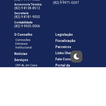
(82) 9 9971-0247
Assessoria Técnica
(82) 9 8138-8512
Secretaria
(82) 9 8181-9050
Contabilidade
(82) 9 9925-0066
O Conselho
Legislação
Comissões
Fiscalização
Estrutura
Parceiros
Institucional
Links Úteis
Notícias
Fale Conosco
Serviços
Portal da
CRF-AL em Casa
Transparência
Boletos e Anuidades
Negociação
Requerimentos
Ouvidoria
Materiais de Cursos
Publicações
Eleições
Política de Privacidade