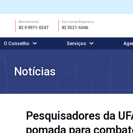
Ir
Atendimento
Seccional Arapiraca
para
82 9 9971-0247
82 3521-5046
o
conteúdo
O Conselho
Serviços
Age
Notícias
Pesquisadores da UF
pomada para combat