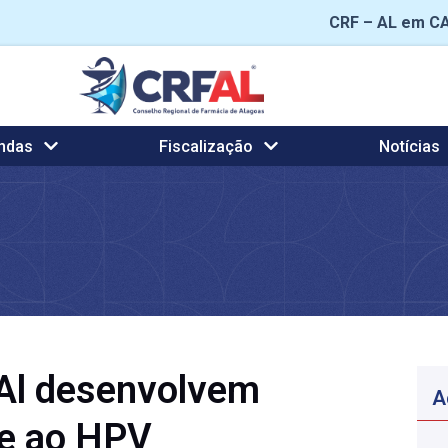
CRF – AL em C
ndas
Fiscalização
Notícias
Al desenvolvem
A
e ao HPV