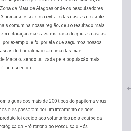
 na Zona da Mata de Alagoas onde os pesquisadores
“A pomada feita com o extrato das cascas do caule
mais comum na nossa região, deu o resultado mais
s tem coloração mais avermelhada do que as cascas
, por exemplo, e foi por ela que seguimos nossos
 cascas do barbatimão são uma das mais
 do
CRF-AL renova parceria com
 de Maceió, sendo utilizada pela população mais
lução
CRF-SP e garante continuidade
tos à
o”, acrescentou.
do acesso gratuito à Academia
Virtual de Farmácia
26 de maio de 2026
com alguns dos mais de 200 tipos do papiloma vírus
dos eles passaram por um tratamento de dois
produto foi cedido aos voluntários pela equipe da
ológica da Pró-reitoria de Pesquisa e Pós-