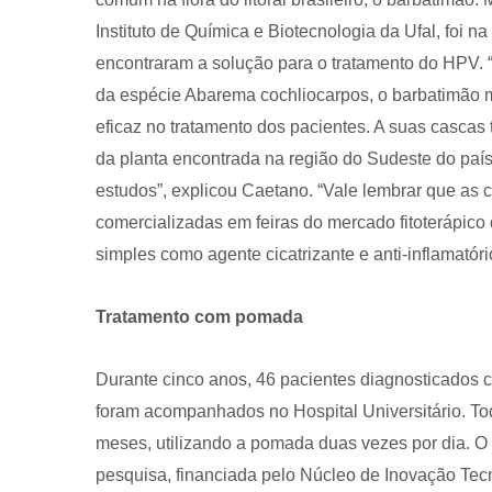
Instituto de Química e Biotecnologia da Ufal, foi
encontraram a solução para o tratamento do HPV. 
da espécie Abarema cochliocarpos, o barbatimão 
eficaz no tratamento dos pacientes. A suas casca
da planta encontrada na região do Sudeste do país
estudos”, explicou Caetano. “Vale lembrar que as
CRF-AL reforça importância
comercializadas em feiras do mercado fitoterápico
farmacêutico em nova reso
da Anvisa sobre medicamen
simples como agente cicatrizante e anti-inflamatóri
base de Cannabis
29 de janeiro de 2026
Tratamento com pomada
Durante cinco anos, 46 pacientes diagnosticados 
foram acompanhados no Hospital Universitário. To
meses, utilizando a pomada duas vezes por dia. O 
pesquisa, financiada pelo Núcleo de Inovação Tecn