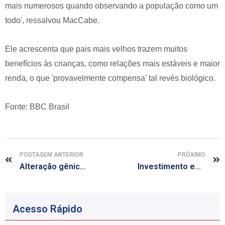
mais numerosos quando observando a população como um
todo', ressalvou MacCabe.
Ele acrescenta que pais mais velhos trazem muitos
benefícios às crianças, como relações mais estáveis e maior
renda, o que 'provavelmente compensa' tal revés biológico.
Fonte: BBC Brasil
POSTAGEM ANTERIOR
PRÓXIMO
Alteração gênica reduz índices de tumor em células-tronco, mostra estudo
Investimento em vacinas é chave para reduzir DSTs, afirma OMS
Acesso Rápido