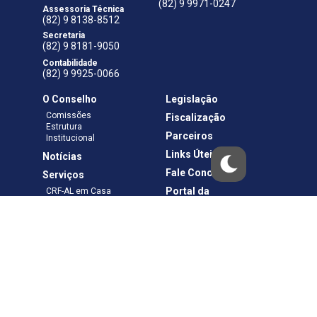
(82) 9 9971-0247
Assessoria Técnica
(82) 9 8138-8512
Secretaria
(82) 9 8181-9050
Contabilidade
(82) 9 9925-0066
O Conselho
Legislação
Comissões
Fiscalização
Estrutura
Parceiros
Institucional
Links Úteis
Notícias
Fale Conosco
Serviços
Portal da
CRF-AL em Casa
Transparência
Boletos e Anuidades
Negociação
Requerimentos
Ouvidoria
Materiais de Cursos
Publicações
Eleições
Política de Privacidade