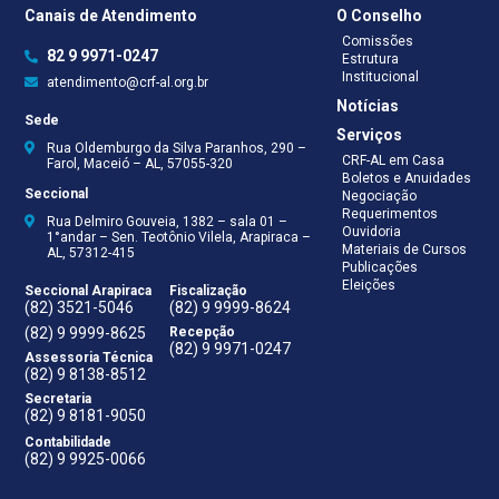
Canais de Atendimento
O Conselho
Comissões
82 9 9971-0247
Estrutura
Institucional
atendimento@crf-al.org.br
Notícias
Sede
Serviços
Rua Oldemburgo da Silva Paranhos, 290 –
CRF-AL em Casa
Farol, Maceió – AL, 57055-320
Boletos e Anuidades
Seccional
Negociação
Requerimentos
Rua Delmiro Gouveia, 1382 – sala 01 –
Ouvidoria
1°andar – Sen. Teotônio Vilela, Arapiraca –
Materiais de Cursos
AL, 57312-415
Publicações
Eleições
Seccional Arapiraca
Fiscalização
(82) 3521-5046
(82) 9 9999-8624
(82) 9 9999-8625
Recepção
(82) 9 9971-0247
Assessoria Técnica
(82) 9 8138-8512
Secretaria
(82) 9 8181-9050
Contabilidade
(82) 9 9925-0066