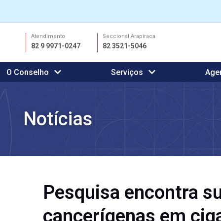
Ir
Atendimento
Seccional Arapiraca
para
82 9 9971-0247
82 3521-5046
o
conteúdo
O Conselho
Serviços
Age
Notícias
Pesquisa encontra s
cancerígenas em ciga