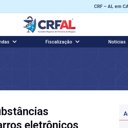
CRF – AL em C
ndas
Fiscalização
Notícias
ubstâncias
A
rros eletrônicos