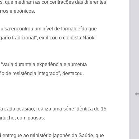
as, que mediram as concentrações das diferentes
ros eletrônicos.
uisa encontrou um nível de formaldeído que
rro tradicional”, explicou o cientista Naoki
 do
CRF-AL renova parceria com
lução
 “varia durante a experiência e aumenta
CRF-SP e garante continuidade
tos à
do acesso gratuito à Academia
o de resistência integrado”, destacou.
Virtual de Farmácia
26 de maio de 2026
 cada ocasião, realiza uma série idêntica de 15
rtucho, com pausas.
oi entregue ao ministério japonês da Saúde, que