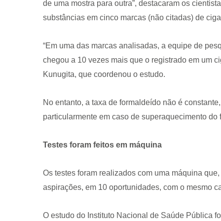
de uma mostra para outra”, destacaram os cientist
substâncias em cinco marcas (não citadas) de cigar
“Em uma das marcas analisadas, a equipe de pesq
chegou a 10 vezes mais que o registrado em um ciga
Kunugita, que coordenou o estudo.
CRF-AL reforça importância
farmacêutico em nova reso
No entanto, a taxa de formaldeído não é constante,
da Anvisa sobre medicamen
particularmente em caso de superaquecimento do fi
base de Cannabis
29 de janeiro de 2026
Testes foram feitos em máquina
Os testes foram realizados com uma máquina que, a
aspirações, em 10 oportunidades, com o mesmo ca
O estudo do Instituto Nacional de Saúde Pública f