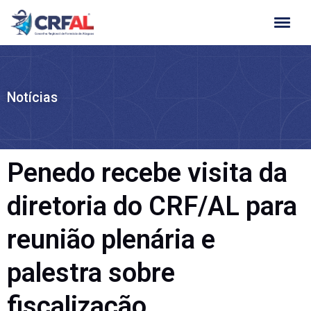
Ir
para
o
conteúdo
Notícias
Penedo recebe visita da
diretoria do CRF/AL para
reunião plenária e
palestra sobre
fiscalização