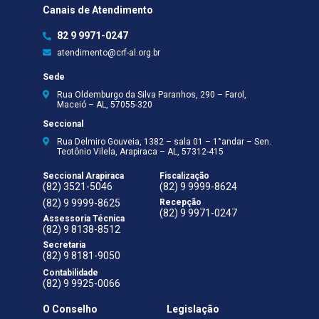
Canais de Atendimento
82 9 9971-0247
atendimento@crf-al.org.br
Sede
Rua Oldemburgo da Silva Paranhos, 290 – Farol,
Maceió – AL, 57055-320
Seccional
Rua Delmiro Gouveia, 1382 – sala 01 – 1°andar – Sen.
Teotônio Vilela, Arapiraca – AL, 57312-415
Seccional Arapiraca
Fiscalização
(82) 3521-5046
(82) 9 9999-8624
(82) 9 9999-8625
Recepção
(82) 9 9971-0247
Assessoria Técnica
(82) 9 8138-8512
Secretaria
(82) 9 8181-9050
Contabilidade
(82) 9 9925-0066
O Conselho
Legislação