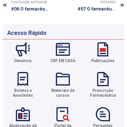
POSTAGEM ANTERIOR
PRÓXIMO
#06 O farmacêutico faz minha vida melhor
#07 O farmacêutico faz minha vida melhor na Gestão
Acesso Rápido
Denúncia
CRF EM CASA
Publicações
Boletos e
Materiais de
Prescrição
Anuidades​
cursos​
Farmacêutica​
Atualização de
Portal da
Perguntas