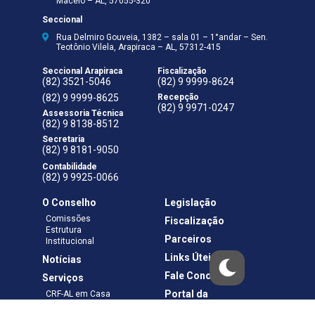
Maceió – AL, 57055-320
Seccional
Rua Delmiro Gouveia, 1382 – sala 01 – 1°andar – Sen.
Teotônio Vilela, Arapiraca – AL, 57312-415
Seccional Arapiraca
Fiscalização
(82) 3521-5046
(82) 9 9999-8624
(82) 9 9999-8625
Recepção
(82) 9 9971-0247
Assessoria Técnica
(82) 9 8138-8512
Secretaria
(82) 9 8181-9050
Contabilidade
(82) 9 9925-0066
O Conselho
Legislação
Comissões
Fiscalização
Estrutura
Parceiros
Institucional
Links Úteis
Notícias
Fale Conosco
Serviços
Portal da
CRF-AL em Casa
Transparência
Boletos e Anuidades