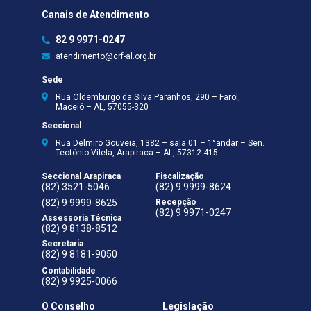
Canais de Atendimento
82 9 9971-0247
atendimento@crf-al.org.br
Sede
Rua Oldemburgo da Silva Paranhos, 290 – Farol,
Maceió – AL, 57055-320
Seccional
Rua Delmiro Gouveia, 1382 – sala 01 – 1°andar – Sen.
Teotônio Vilela, Arapiraca – AL, 57312-415
Seccional Arapiraca
Fiscalização
(82) 3521-5046
(82) 9 9999-8624
(82) 9 9999-8625
Recepção
(82) 9 9971-0247
Assessoria Técnica
(82) 9 8138-8512
Secretaria
(82) 9 8181-9050
Contabilidade
(82) 9 9925-0066
O Conselho
Legislação