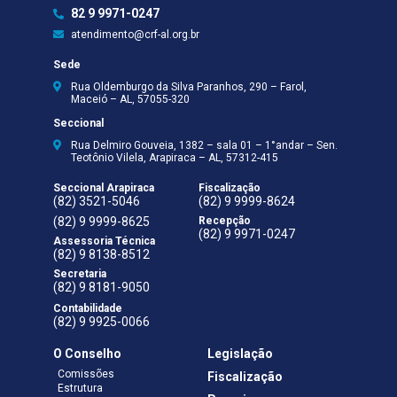
82 9 9971-0247
atendimento@crf-al.org.br
Sede
Rua Oldemburgo da Silva Paranhos, 290 – Farol,
Maceió – AL, 57055-320
Seccional
Rua Delmiro Gouveia, 1382 – sala 01 – 1°andar – Sen.
Teotônio Vilela, Arapiraca – AL, 57312-415
Seccional Arapiraca
Fiscalização
(82) 3521-5046
(82) 9 9999-8624
(82) 9 9999-8625
Recepção
(82) 9 9971-0247
Assessoria Técnica
(82) 9 8138-8512
Secretaria
(82) 9 8181-9050
Contabilidade
(82) 9 9925-0066
O Conselho
Legislação
Comissões
Fiscalização
Estrutura