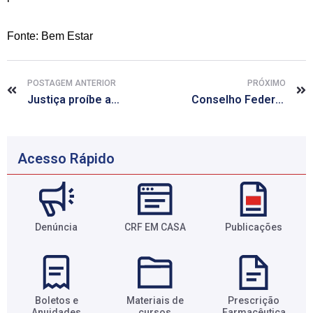
Fonte: Bem Estar
POSTAGEM ANTERIOR
PRÓXIMO
Justiça proíbe a venda de andadores infantis em todo o país
Conselho Federal de Medicina aprova nova técnica para tratar próstata aumentada
Acesso Rápido
Denúncia
CRF EM CASA
Publicações
Boletos e
Materiais de
Prescrição
Anuidades​
cursos​
Farmacêutica​