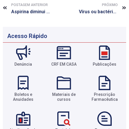
POSTAGEM ANTERIOR
PRÓXIMO
Aspirina diminui risco de câncer colorretal, mas não para todos
Vírus ou bactéria? Novo exame detecta origem de infecções
Acesso Rápido
Denúncia
CRF EM CASA
Publicações
Boletos e
Materiais de
Prescrição
Anuidades​
cursos​
Farmacêutica​