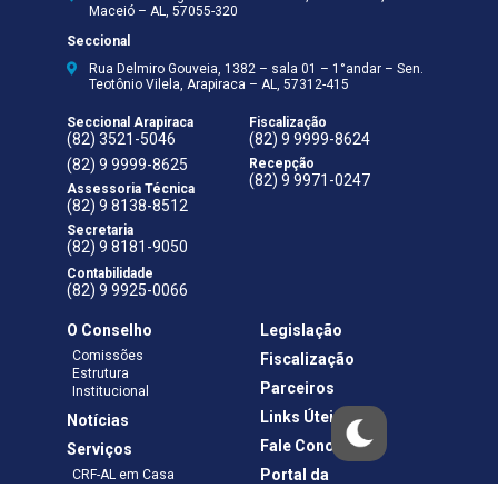
Maceió – AL, 57055-320
Seccional
Rua Delmiro Gouveia, 1382 – sala 01 – 1°andar – Sen.
Teotônio Vilela, Arapiraca – AL, 57312-415
Seccional Arapiraca
Fiscalização
(82) 3521-5046
(82) 9 9999-8624
(82) 9 9999-8625
Recepção
(82) 9 9971-0247
Assessoria Técnica
(82) 9 8138-8512
Secretaria
(82) 9 8181-9050
Contabilidade
(82) 9 9925-0066
O Conselho
Legislação
Comissões
Fiscalização
Estrutura
Parceiros
Institucional
Links Úteis
Notícias
Fale Conosco
Serviços
Portal da
CRF-AL em Casa
Transparência
Boletos e Anuidades