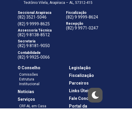
Teotônio Vilela, Arapiraca – AL, 57312-415
Seccional Arapiraca
Fiscalização
(82) 3521-5046
(82) 9 9999-8624
(82) 9 9999-8625
Recepção
(82) 9 9971-0247
Assessoria Técnica
(82) 9 8138-8512
Secretaria
(82) 9 8181-9050
Contabilidade
(82) 9 9925-0066
O Conselho
Legislação
Comissões
Fiscalização
Estrutura
Parceiros
Institucional
Links Úteis
Notícias
Fale Conosco
Serviços
Portal da
CRF-AL em Casa
Transparência
Boletos e Anuidades
Negociação
Requerimentos
Ouvidoria
Materiais de Cursos