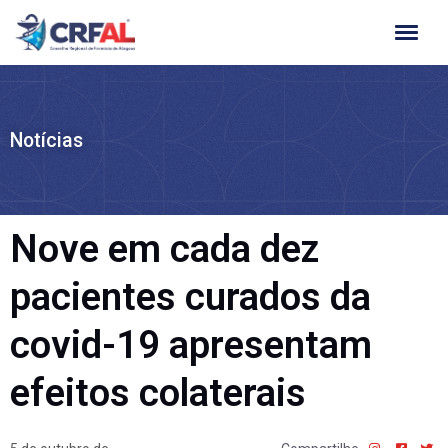
Ir
para
o
conteúdo
Notícias
Nove em cada dez
pacientes curados da
covid-19 apresentam
efeitos colaterais