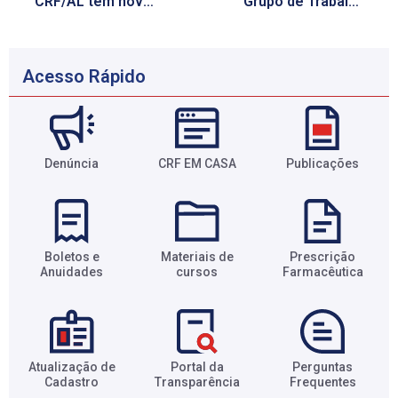
CRF/AL tem novo horário de funcionamento a partir de segunda
Grupo de Trabalho de Pic´s recebe novos integrantes que trabalham com reiki
Acesso Rápido
Denúncia
CRF EM CASA
Publicações
Boletos e
Materiais de
Prescrição
Anuidades​
cursos​
Farmacêutica​
Atualização de
Portal da
Perguntas
Cadastro​
Transparência​
Frequentes​