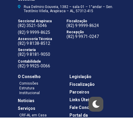
Rua Delmiro Gouveia, 1382 – sala 01 – 1°andar – Sen.
Teotônio Vilela, Arapiraca – AL, 57312-415
Seccional Arapiraca
Fiscalização
(82) 3521-5046
(82) 9 9999-8624
(82) 9 9999-8625
Recepção
(82) 9 9971-0247
Assessoria Técnica
(82) 9 8138-8512
Secretaria
(82) 9 8181-9050
Contabilidade
(82) 9 9925-0066
O Conselho
Legislação
Comissões
Fiscalização
Estrutura
Parceiros
Institucional
Links Úteis
Notícias
Fale Conosco
Serviços
Portal da
CRF-AL em Casa
Transparência
Boletos e Anuidades
Negociação
Requerimentos