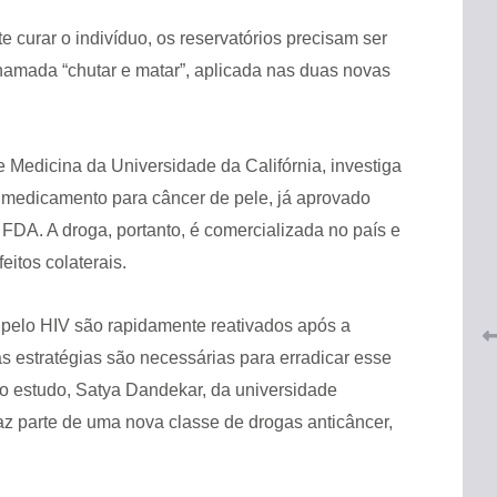
te curar o indivíduo, os reservatórios precisam ser
chamada “chutar e matar”, aplicada nas duas novas
 Medicina da Universidade da Califórnia, investiga
 medicamento para câncer de pele, já aprovado
 do
CRF-AL renova parceria com
lução
FDA. A droga, portanto, é comercializada no país e
CRF-SP e garante continuidade
tos à
do acesso gratuito à Academia
eitos colaterais.
Virtual de Farmácia
s pelo HIV são rapidamente reativados após a
26 de maio de 2026
vas estratégias são necessárias para erradicar esse
 do estudo, Satya Dandekar, da universidade
z parte de uma nova classe de drogas anticâncer,