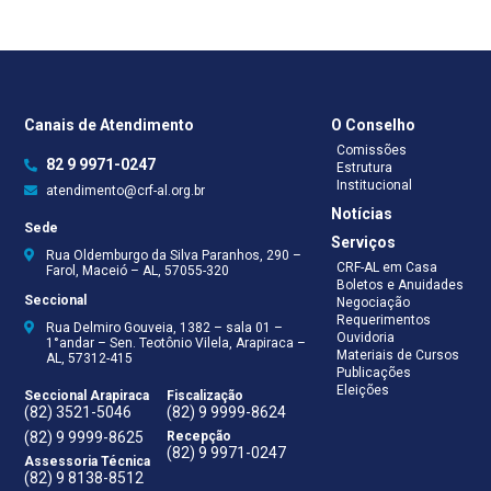
Canais de Atendimento
O Conselho
Comissões
82 9 9971-0247
Estrutura
Institucional
atendimento@crf-al.org.br
Notícias
Sede
Serviços
Rua Oldemburgo da Silva Paranhos, 290 –
CRF-AL em Casa
Farol, Maceió – AL, 57055-320
Boletos e Anuidades
Seccional
Negociação
Requerimentos
Rua Delmiro Gouveia, 1382 – sala 01 –
Ouvidoria
1°andar – Sen. Teotônio Vilela, Arapiraca –
Materiais de Cursos
AL, 57312-415
Publicações
Eleições
Seccional Arapiraca
Fiscalização
(82) 3521-5046
(82) 9 9999-8624
(82) 9 9999-8625
Recepção
(82) 9 9971-0247
Assessoria Técnica
(82) 9 8138-8512