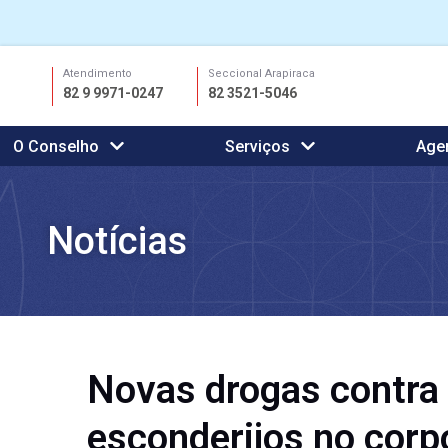
Ir
Atendimento
Seccional Arapiraca
para
82 9 9971-0247
82 3521-5046
o
conteúdo
O Conselho
Serviços
Age
Notícias
Novas drogas contra 
esconderijos no corp