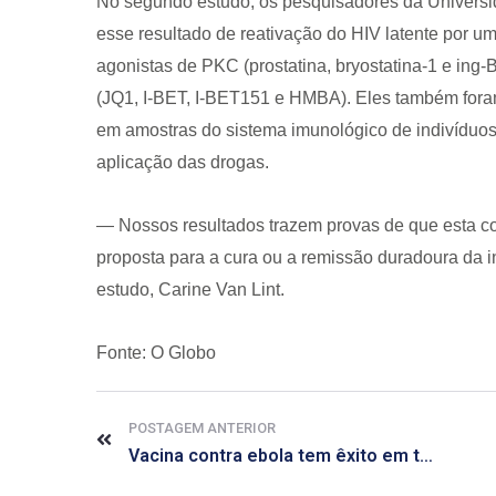
No segundo estudo, os pesquisadores da Universid
esse resultado de reativação do HIV latente por
agonistas de PKC (prostatina, bryostatina-1 e ing
(JQ1, I-BET, I-BET151 e HMBA). Eles também foram
em amostras do sistema imunológico de indivíduos 
aplicação das drogas.
— Nossos resultados trazem provas de que esta c
proposta para a cura ou a remissão duradoura da 
estudo, Carine Van Lint.
Fonte: O Globo
POSTAGEM ANTERIOR
Vacina contra ebola tem êxito em teste e pode acabar com surto, diz OMS