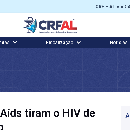
CRF – AL em C
ndas
Fiscalização
Notícias
Aids tiram o HIV de
A
o