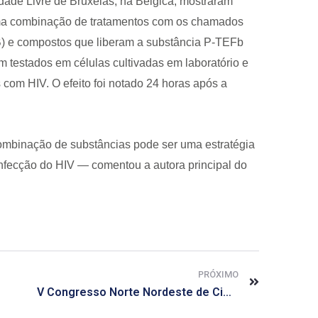
ade Livre de Bruxelas, na Bélgica, mostraram
 uma combinação de tratamentos com os chamados
-B) e compostos que liberam a substância P-TEFb
 testados em células cultivadas em laboratório e
com HIV. O efeito foi notado 24 horas após a
ombinação de substâncias pode ser uma estratégia
infecção do HIV — comentou a autora principal do
PRÓXIMO
V Congresso Norte Nordeste de Ciências Farmacêuticas