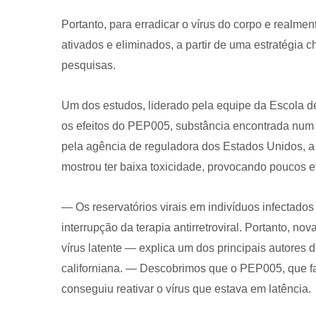
Portanto, para erradicar o vírus do corpo e realmen
ativados e eliminados, a partir de uma estratégia 
pesquisas.
Um dos estudos, liderado pela equipe da Escola de
os efeitos do PEP005, substância encontrada num
CRF-AL reforça importância
farmacêutico em nova reso
pela agência de reguladora dos Estados Unidos, a 
da Anvisa sobre medicamen
mostrou ter baixa toxicidade, provocando poucos ef
base de Cannabis
29 de janeiro de 2026
— Os reservatórios virais em indivíduos infectado
interrupção da terapia antirretroviral. Portanto, no
vírus latente — explica um dos principais autores
californiana. — Descobrimos que o PEP005, que fa
conseguiu reativar o vírus que estava em latência.