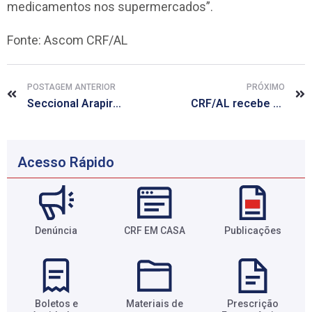
medicamentos nos supermercados”.
Fonte: Ascom CRF/AL
POSTAGEM ANTERIOR
PRÓXIMO
Seccional Arapiraca estará fechada de 04 a 18 de julho.
CRF/AL recebe doações de agasalhos e roupas para vítimas das chuvas
Acesso Rápido
Denúncia
CRF EM CASA
Publicações
Boletos e
Materiais de
Prescrição