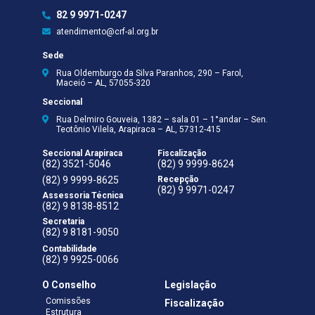
82 9 9971-0247
atendimento@crf-al.org.br
Sede
Rua Oldemburgo da Silva Paranhos, 290 – Farol,
Maceió – AL, 57055-320
Seccional
Rua Delmiro Gouveia, 1382 – sala 01 – 1°andar – Sen.
Teotônio Vilela, Arapiraca – AL, 57312-415
Seccional Arapiraca
Fiscalização
(82) 3521-5046
(82) 9 9999-8624
(82) 9 9999-8625
Recepção
(82) 9 9971-0247
Assessoria Técnica
(82) 9 8138-8512
Secretaria
(82) 9 8181-9050
Contabilidade
(82) 9 9925-0066
O Conselho
Legislação
Comissões
Fiscalização
Estrutura