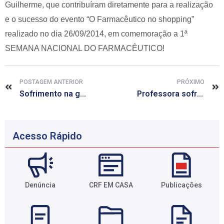
Guilherme, que contribuíram diretamente para a realização
e o sucesso do evento “O Farmacêutico no shopping”
realizado no dia 26/09/2014, em comemoração a 1ª
SEMANA NACIONAL DO FARMACÊUTICO!
POSTAGEM ANTERIOR
PRÓXIMO
Sofrimento na gravidez altera a genética do bebê, diz estudo
Professora sofre trombose após uso de anticoncepcional e mostra mais casos
Acesso Rápido
Denúncia
CRF EM CASA
Publicações