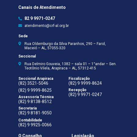
Canais de Atendimento
82 9 9971-0247
atendimento@crf-al.org.br
Sede
Rua Oldemburgo da Silva Paranhos, 290 – Farol,
Maceió – AL, 57055-320
Seccional
Rua Delmiro Gouveia, 1382 – sala 01 – 1°andar – Sen.
Teotônio Vilela, Arapiraca – AL, 57312-415
Seccional Arapiraca
Fiscalização
(82) 3521-5046
(82) 9 9999-8624
(82) 9 9999-8625
Recepção
(82) 9 9971-0247
Assessoria Técnica
(82) 9 8138-8512
Secretaria
(82) 9 8181-9050
Contabilidade
(82) 9 9925-0066
O Conselho
Legislação