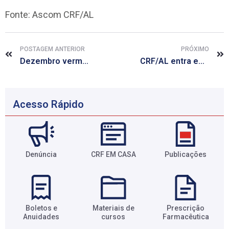
Fonte: Ascom CRF/AL
POSTAGEM ANTERIOR
PRÓXIMO
Dezembro vermelho: farmacêutica destaca importância da educação em saúde
CRF/AL entra em recesso na próxima quarta-feira, 23
Acesso Rápido
Denúncia
CRF EM CASA
Publicações
Boletos e
Materiais de
Prescrição
Anuidades​
cursos​
Farmacêutica​