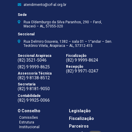
atendimento@crf-al.org.br
Sede
Rua Oldemburgo da Silva Paranhos, 290 – Farol,
Maceió – AL, 57055-320
Seccional
Rua Delmiro Gouveia, 1382 – sala 01 – 1°andar – Sen.
Teotônio Vilela, Arapiraca – AL, 57312-415
Seccional Arapiraca
Fiscalização
(82) 3521-5046
(82) 9 9999-8624
(82) 9 9999-8625
Recepção
(82) 9 9971-0247
Assessoria Técnica
(82) 9 8138-8512
Secretaria
(82) 9 8181-9050
Contabilidade
(82) 9 9925-0066
O Conselho
Legislação
Comissões
Fiscalização
Estrutura
Parceiros
Institucional