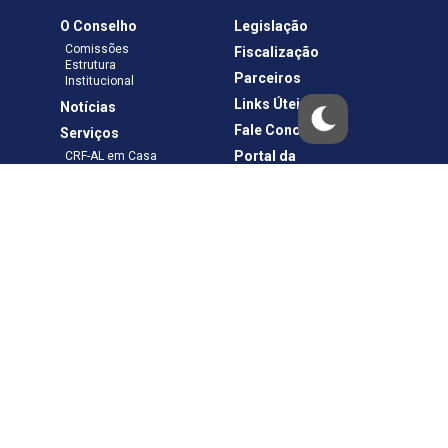
O Conselho
Legislação
Comissões
Fiscalização
Estrutura
Parceiros
Institucional
Links Úteis
Notícias
Fale Conosco
Serviços
Portal da
CRF-AL em Casa
Transparência
Boletos e Anuidades
Negociação
Requerimentos
Ouvidoria
Materiais de Cursos
Publicações
Eleições
Política de Privacidade
Termos de Uso
Copyright © – CRF-AL. Todos os direitos reservados.