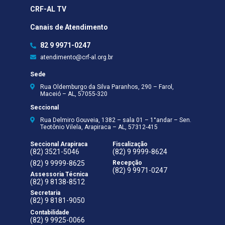
CRF-AL TV
Canais de Atendimento
82 9 9971-0247
atendimento@crf-al.org.br
Sede
Rua Oldemburgo da Silva Paranhos, 290 – Farol,
Maceió – AL, 57055-320
Seccional
Rua Delmiro Gouveia, 1382 – sala 01 – 1°andar – Sen.
Teotônio Vilela, Arapiraca – AL, 57312-415
Seccional Arapiraca
Fiscalização
(82) 3521-5046
(82) 9 9999-8624
(82) 9 9999-8625
Recepção
(82) 9 9971-0247
Assessoria Técnica
(82) 9 8138-8512
Secretaria
(82) 9 8181-9050
Contabilidade
(82) 9 9925-0066