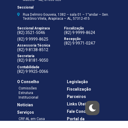
Seccional
Rua Delmiro Gouveia, 1382 – sala 01 – 1°andar – Sen.
Teotônio Vilela, Arapiraca – AL, 57312-415
Seccional Arapiraca
Fiscalização
(82) 3521-5046
(82) 9 9999-8624
(82) 9 9999-8625
Recepção
(82) 9 9971-0247
Assessoria Técnica
(82) 9 8138-8512
Secretaria
(82) 9 8181-9050
Contabilidade
(82) 9 9925-0066
O Conselho
Legislação
Comissões
Fiscalização
Estrutura
Parceiros
Institucional
Links Úteis
Notícias
Fale Conosco
Serviços
Portal da
CRF-AL em Casa
Transparência
Boletos e Anuidades
Negociação