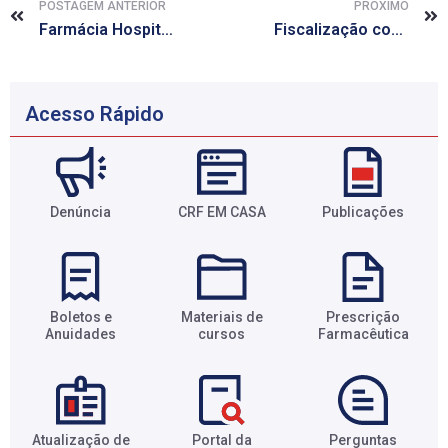
POSTAGEM ANTERIOR
PRÓXIMO
Farmácia Hospitalar do HU atua na redução em 40% de gastos com antimicrobianos
Fiscalização conjunta do CRF/AL e Vigilância interdita sete farmácias em Maceió
Acesso Rápido
Denúncia
CRF EM CASA
Publicações
Boletos e
Materiais de
Prescrição
Anuidades​
cursos​
Farmacêutica​
Atualização de
Portal da
Perguntas