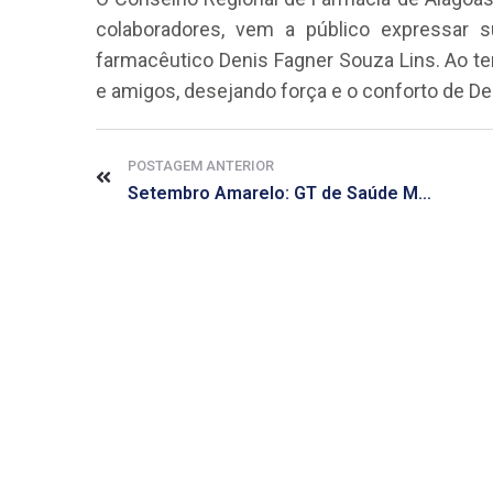
colaboradores, vem a público expressar 
farmacêutico Denis Fagner Souza Lins. Ao t
e amigos, desejando força e o conforto de De
POSTAGEM ANTERIOR
Setembro Amarelo: GT de Saúde Mental realiza Simpósio para discutir temas da saúde mental
CRF-AL reforça importância
farmacêutico em nova reso
da Anvisa sobre medicamen
base de Cannabis
29 de janeiro de 2026