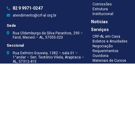
Comissões
82 9 9971-0247
Estrutura
Institucional
atendimento@crf-al.org.br
Notícias
Sede
Serviços
Rua Oldemburgo da Silva Paranhos, 290 –
CRF-AL em Casa
Farol, Maceió – AL, 57055-320
Boletos e Anuidades
Seccional
Negociação
Requerimentos
Rua Delmiro Gouveia, 1382 – sala 01 –
Ouvidoria
1°andar – Sen. Teotônio Vilela, Arapiraca –
Materiais de Cursos
AL, 57312-415
Publicações
Eleições
Seccional Arapiraca
Fiscalização
(82) 3521-5046
(82) 9 9999-8624
(82) 9 9999-8625
Recepção
(82) 9 9971-0247
Assessoria Técnica
(82) 9 8138-8512
Secretaria
(82) 9 8181-9050
Contabilidade
(82) 9 9925-0066