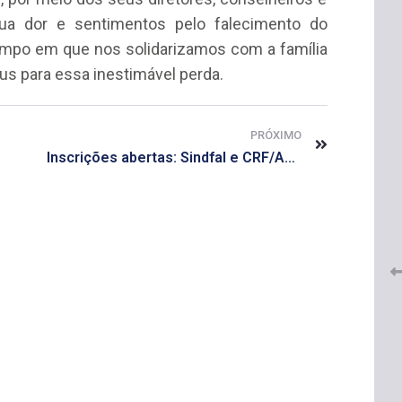
sua dor e sentimentos pelo falecimento do
empo em que nos solidarizamos com a família
us para essa inestimável perda.
PRÓXIMO
Inscrições abertas: Sindfal e CRF/AL promovem II Congresso Alagoano de Farmácia
 do
CRF-AL renova parceria com
lução
CRF-SP e garante continuidade
tos à
do acesso gratuito à Academia
Virtual de Farmácia
26 de maio de 2026