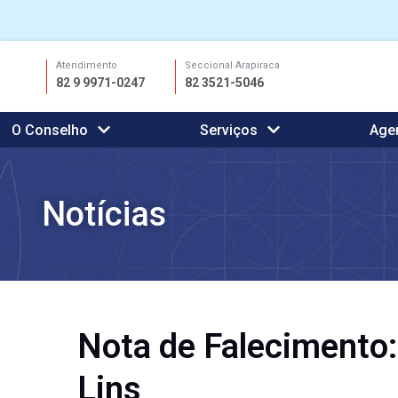
Ir
Atendimento
Seccional Arapiraca
para
82 9 9971-0247
82 3521-5046
o
conteúdo
O Conselho
Serviços
Age
Notícias
Nota de Falecimento:
Lins