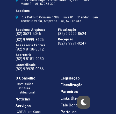
Rua Oldemburgo da Silva Paranhos, 290 – Farol,
Maceió – AL, 57055-320
Seccional
Rua Delmiro Gouveia, 1382 – sala 01 – 1°andar – Sen.
Teotônio Vilela, Arapiraca – AL, 57312-415
Seccional Arapiraca
Fiscalização
(82) 3521-5046
(82) 9 9999-8624
(82) 9 9999-8625
Recepção
(82) 9 9971-0247
Assessoria Técnica
(82) 9 8138-8512
Secretaria
(82) 9 8181-9050
Contabilidade
(82) 9 9925-0066
O Conselho
Legislação
Comissões
Fiscalização
Estrutura
Parceiros
Institucional
Links Úteis
Notícias
Fale Conosco
Serviços
Portal da
CRF-AL em Casa
Transparência
Boletos e Anuidades