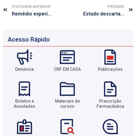
POSTAGEM ANTERIOR
PRÓXIMO
Remédio experimental para o coração mostrou-se efetivo em diversos grupos
Estudo descarta risco de malária em crianças que ingerem ferro
Acesso Rápido
Denúncia
CRF EM CASA
Publicações
Boletos e
Materiais de
Prescrição
Anuidades​
cursos​
Farmacêutica​