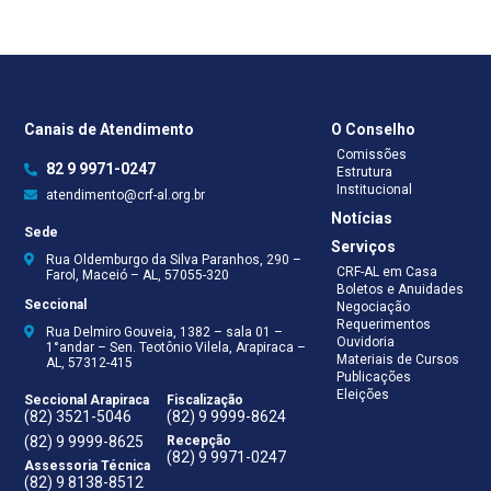
Canais de Atendimento
O Conselho
Comissões
82 9 9971-0247
Estrutura
Institucional
atendimento@crf-al.org.br
Notícias
Sede
Serviços
Rua Oldemburgo da Silva Paranhos, 290 –
CRF-AL em Casa
Farol, Maceió – AL, 57055-320
Boletos e Anuidades
Seccional
Negociação
Requerimentos
Rua Delmiro Gouveia, 1382 – sala 01 –
Ouvidoria
1°andar – Sen. Teotônio Vilela, Arapiraca –
Materiais de Cursos
AL, 57312-415
Publicações
Eleições
Seccional Arapiraca
Fiscalização
(82) 3521-5046
(82) 9 9999-8624
(82) 9 9999-8625
Recepção
(82) 9 9971-0247
Assessoria Técnica
(82) 9 8138-8512