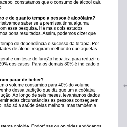
lacebo, constatamos que o consumo de álcool caiu
o.
o e de quanto tempo a pessoa é alcoólatra?
ecisávamos saber se a premissa tinha alguma
com essa pesquisa. Há mais dois estudos
mos bons resultados. Assim, podemos dizer que
e tempo de dependência e sucesso da terapia. Por
ades de álcool reagiram melhor do que aquelas
 do
CRF-AL renova parceria com
lução
geral e um teste de função hepática para reduzir o
CRF-SP e garante continuidade
tos à
20% dos casos. Para os demais 80% é indicado o
do acesso gratuito à Academia
Virtual de Farmácia
iram parar de beber?
26 de maio de 2026
ram o volume consumido para 40% do volume
venho dessa tradição que diz que um alcoólatra
lução. Ao longo de seis meses, levantamos dados
erminadas circunstâncias as pessoas conseguem
ão, não só a saúde delas melhora, mas também a
istema opioide. Endorfinas ou opioides endógenos