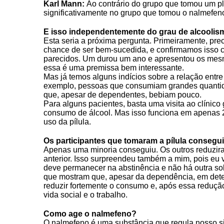
Karl Mann:
Ao contrário do grupo que tomou um p
significativamente no grupo que tomou o nalmefen
E isso independentemente do grau de alcoolism
Esta seria a próxima pergunta. Primeiramente, pr
chance de ser bem-sucedida, e confirmamos isso 
parecidos. Um durou um ano e apresentou os mes
essa é uma premissa bem interessante.
Mas já temos alguns indícios sobre a relação entr
exemplo, pessoas que consumiam grandes quantid
CRF-AL reforça importância
que, apesar de dependentes, bebiam pouco.
farmacêutico em nova reso
Para alguns pacientes, basta uma visita ao clínico 
da Anvisa sobre medicamen
consumo de álcool. Mas isso funciona em apenas 
uso da pílula.
base de Cannabis
Os participantes que tomaram a pílula consegu
29 de janeiro de 2026
Apenas uma minoria conseguiu. Os outros reduzi
anterior. Isso surpreendeu também a mim, pois eu 
deve permanecer na abstinência e não há outra so
que mostram que, apesar da dependência, em det
reduzir fortemente o consumo e, após essa reduç
vida social e o trabalho.
Como age o nalmefeno?
O nalmefeno é uma substância que regula nosso s