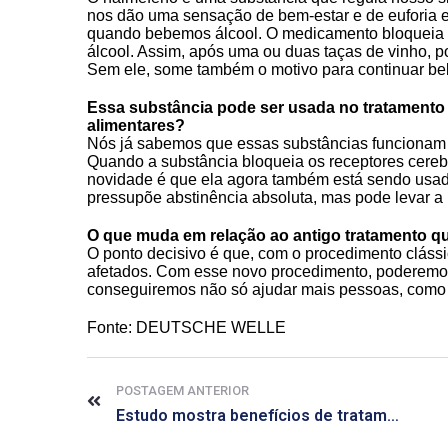
nos dão uma sensação de bem-estar e de euforia 
quando bebemos álcool. O medicamento bloqueia 
álcool. Assim, após uma ou duas taças de vinho, p
Sem ele, some também o motivo para continuar b
Essa substância pode ser usada no tratamento d
alimentares?
Nós já sabemos que essas substâncias funcionam
Quando a substância bloqueia os receptores cerebra
novidade é que ela agora também está sendo usad
pressupõe abstinência absoluta, mas pode levar 
O que muda em relação ao antigo tratamento que
O ponto decisivo é que, com o procedimento cláss
afetados. Com esse novo procedimento, poderemo
conseguiremos não só ajudar mais pessoas, como 
Fonte:
DEUTSCHE WELLE
POSTAGEM ANTERIOR
Estudo mostra benefícios de tratamento precoce contra HIV