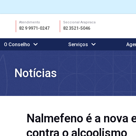
Ir
Atendimento
Seccional Arapiraca
para
82 9 9971-0247
82 3521-5046
o
conteúdo
O Conselho
Serviços
Age
Notícias
Nalmefeno é a nova e
contra o alcoolismo