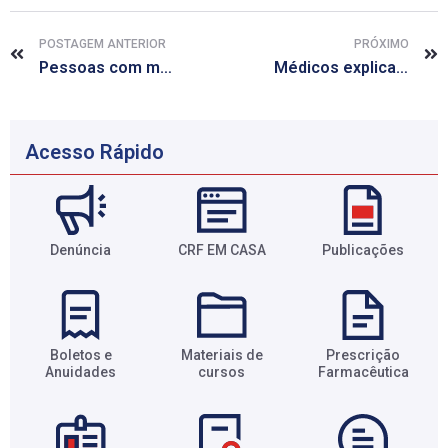
POSTAGEM ANTERIOR
PRÓXIMO
Pessoas com maior risco cardíaco subestimam chance de problema
Médicos explicam como funcionam os transplantes entre pessoas vivas
Acesso Rápido
Denúncia
CRF EM CASA
Publicações
Boletos e
Materiais de
Prescrição
Anuidades​
cursos​
Farmacêutica​