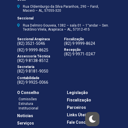
Rua Oldemburgo da Silva Paranhos, 290 – Farol,
Maceió – AL, 57055-320
Seccional
Rua Delmiro Gouveia, 1382 – sala 01 – 1°andar – Sen.
Teotônio Vilela, Arapiraca – AL, 57312-415
Seccional Arapiraca
Fiscalização
(82) 3521-5046
(82) 9 9999-8624
(82) 9 9999-8625
Recepção
(82) 9 9971-0247
Assessoria Técnica
(82) 9 8138-8512
Secretaria
(82) 9 8181-9050
Contabilidade
(82) 9 9925-0066
O Conselho
Legislação
Comissões
Fiscalização
Estrutura
Parceiros
Institucional
Links Úteis
Notícias
Fale Conosco
Serviços