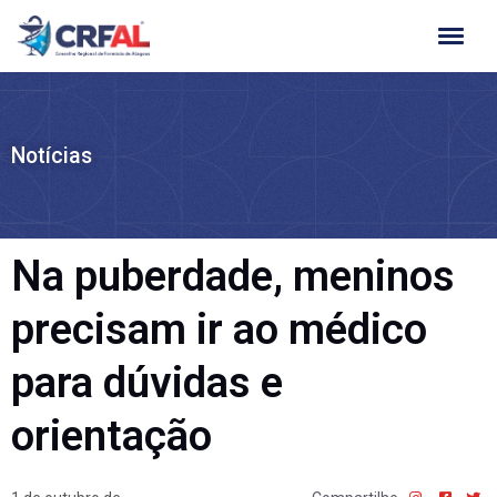
Ir
para
o
conteúdo
Notícias
Na puberdade, meninos
precisam ir ao médico
para dúvidas e
orientação