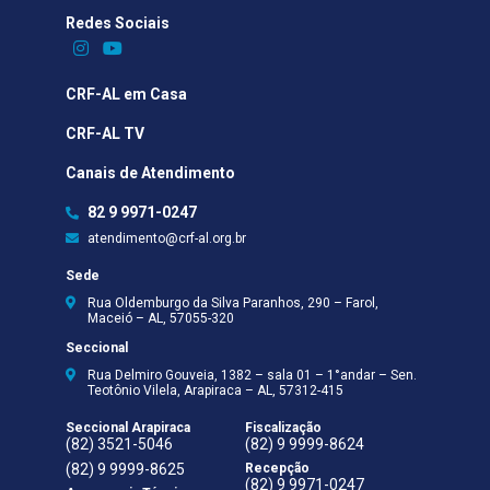
Redes Sociais​
CRF-AL em Casa
CRF-AL TV
Canais de Atendimento
82 9 9971-0247
atendimento@crf-al.org.br
Sede
Rua Oldemburgo da Silva Paranhos, 290 – Farol,
Maceió – AL, 57055-320
Seccional
Rua Delmiro Gouveia, 1382 – sala 01 – 1°andar – Sen.
Teotônio Vilela, Arapiraca – AL, 57312-415
Seccional Arapiraca
Fiscalização
(82) 3521-5046
(82) 9 9999-8624
(82) 9 9999-8625
Recepção
(82) 9 9971-0247