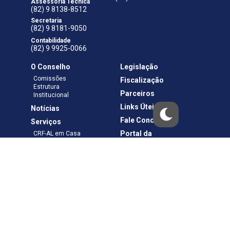
Assessoria Técnica
(82) 9 8138-8512
Secretaria
(82) 9 8181-9050
Contabilidade
(82) 9 9925-0066
O Conselho
Legislação
Comissões
Fiscalização
Estrutura
Parceiros
Institucional
Links Úteis
Notícias
Fale Conosco
Serviços
Portal da
CRF-AL em Casa
Transparência
Boletos e Anuidades
Negociação
Requerimentos
Ouvidoria
Materiais de Cursos
Publicações
Eleições
Política de Privacidade
Termos de Uso