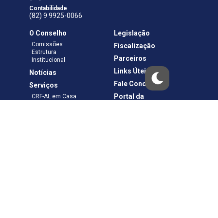
Contabilidade
(82) 9 9925-0066
O Conselho
Legislação
Comissões
Fiscalização
Estrutura
Parceiros
Institucional
Links Úteis
Notícias
Fale Conosco
Serviços
Portal da
CRF-AL em Casa
Transparência
Boletos e Anuidades
Negociação
Requerimentos
Ouvidoria
Materiais de Cursos
Publicações
Eleições
Política de Privacidade
Termos de Uso