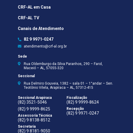
CRF-AL em Casa
CRF-AL TV
Canais de Atendimento
82 9 9971-0247
atendimento@crf-al.org.br
Sede
Rua Oldemburgo da Silva Paranhos, 290 – Farol,
Maceió – AL, 57055-320
Seccional
Rua Delmiro Gouveia, 1382 – sala 01 – 1°andar – Sen.
Teotônio Vilela, Arapiraca – AL, 57312-415
Seccional Arapiraca
Fiscalização
(82) 3521-5046
(82) 9 9999-8624
(82) 9 9999-8625
Recepção
(82) 9 9971-0247
Assessoria Técnica
(82) 9 8138-8512
Secretaria
(82) 9 8181-9050