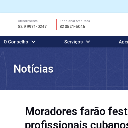
Ir
Atendimento
Seccional Arapiraca
para
82 9 9971-0247
82 3521-5046
o
conteúdo
O Conselho
Serviços
Age
Notícias
Moradores farão fest
profissionais cubano