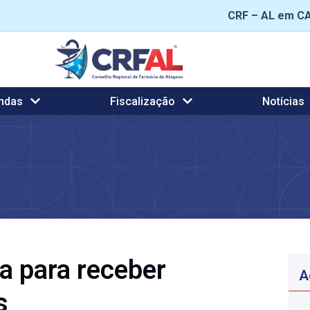
CRF – AL em C
ndas
Fiscalização
Notícias
a para receber
A
s