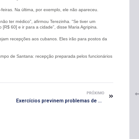
eiras. Na última, por exemplo, ele não apareceu.
ão ter médico”, afirmou Terezinha. “Se tiver um
R$ 60] e ir para a cidade”, disse Maria Agripina.
ejam recepções aos cubanos. Eles irão para postos da
Campo de Santana: recepção preparada pelos funcionários
 do
CRF-AL renova parceria com
lução
CRF-SP e garante continuidade
tos à
do acesso gratuito à Academia
Virtual de Farmácia
26 de maio de 2026
PRÓXIMO
Exercícios previnem problemas de saúde após a menopausa, diz Unesp