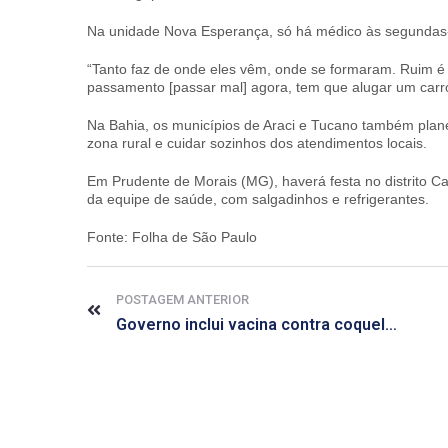
Na unidade Nova Esperança, só há médico às segundas-f
“Tanto faz de onde eles vêm, onde se formaram. Ruim é n
passamento [passar mal] agora, tem que alugar um carro [
Na Bahia, os municípios de Araci e Tucano também plan
zona rural e cuidar sozinhos dos atendimentos locais.
Em Prudente de Morais (MG), haverá festa no distrito 
CRF-AL reforça importância
da equipe de saúde, com salgadinhos e refrigerantes.
farmacêutico em nova reso
da Anvisa sobre medicamen
Fonte: Folha de São Paulo
base de Cannabis
29 de janeiro de 2026
POSTAGEM ANTERIOR
Governo inclui vacina contra coqueluche para grávidas na rede pública