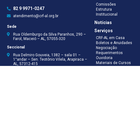
Comissões
82 9 9971-0247
Estrutura
Institucional
atendimento@crf-al.org.br
Notícias
Sede
Serviços
Rua Oldemburgo da Silva Paranhos, 290 –
CRF-AL em Casa
Farol, Maceió – AL, 57055-320
Boletos e Anuidades
Seccional
Negociação
Requerimentos
Rua Delmiro Gouveia, 1382 – sala 01 –
Ouvidoria
1°andar – Sen. Teotônio Vilela, Arapiraca –
Materiais de Cursos
AL, 57312-415
Publicações
Eleições
Seccional Arapiraca
Fiscalização
(82) 3521-5046
(82) 9 9999-8624
(82) 9 9999-8625
Recepção
(82) 9 9971-0247
Assessoria Técnica
(82) 9 8138-8512
Secretaria
(82) 9 8181-9050
Contabilidade
(82) 9 9925-0066