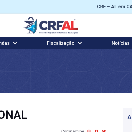
CRF – AL em C
ndas
Fiscalização
Notícias
IONAL
A
Compartilhe