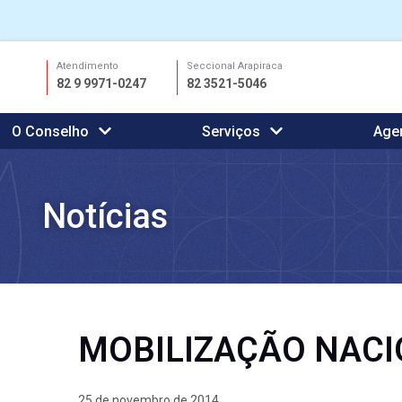
Ir
Atendimento
Seccional Arapiraca
para
82 9 9971-0247
82 3521-5046
o
conteúdo
O Conselho
Serviços
Age
Notícias
MOBILIZAÇÃO NAC
25 de novembro de 2014