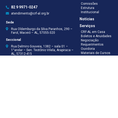
Comissões
82 9 9971-0247
Estrutura
Institucional
atendimento@crf-al.org.br
Notícias
Sede
Serviços
Rua Oldemburgo da Silva Paranhos, 290 –
CRF-AL em Casa
Farol, Maceió – AL, 57055-320
Boletos e Anuidades
Seccional
Negociação
Requerimentos
Rua Delmiro Gouveia, 1382 – sala 01 –
Ouvidoria
1°andar – Sen. Teotônio Vilela, Arapiraca –
Materiais de Cursos
AL, 57312-415
Publicações
Eleições
Seccional Arapiraca
Fiscalização
(82) 3521-5046
(82) 9 9999-8624
(82) 9 9999-8625
Recepção
(82) 9 9971-0247
Assessoria Técnica
(82) 9 8138-8512
Secretaria
(82) 9 8181-9050
Contabilidade
(82) 9 9925-0066