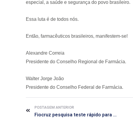
especial, a saúde e segurança do povo brasileiro.
Essa luta é de todos nós.
Então, farmacêuticos brasileiros, manifestem-se!
Alexandre Correia
CRF-AL reforça importância
farmacêutico em nova reso
Presidente do Conselho Regional de Farmácia.
da Anvisa sobre medicamen
base de Cannabis
Walter Jorge João
29 de janeiro de 2026
Presidente do Conselho Federal de Farmácia.
POSTAGEM ANTERIOR
Fiocruz pesquisa teste rápido para detectar casos de chikungunya