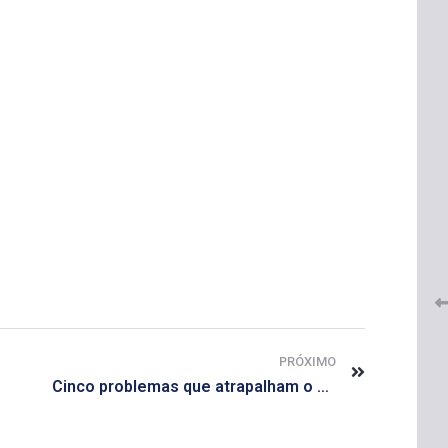
 do
CRF-AL renova parceria com
lução
CRF-SP e garante continuidade
tos à
do acesso gratuito à Academia
Virtual de Farmácia
26 de maio de 2026
PRÓXIMO
Cinco problemas que atrapalham o sono