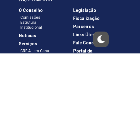
O Conselho
Legislação
Comissões
Fiscalização
Estrutura
Parceiros
Institucional
Links Úteis
Notícias
Fale Conosco
Serviços
Portal da
CRF-AL em Casa
Transparência
Boletos e Anuidades
Negociação
Requerimentos
Ouvidoria
Materiais de Cursos
Publicações
Eleições
Política de Privacidade
Termos de Uso
Copyright © – CRF-AL. Todos os direitos reservados.