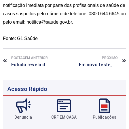
notificação imediata por parte dos profissionais de saúde de
casos suspeitos pelo número de telefone: 0800 644 6645 ou
pelo email:
notifica@saude.gov.br
.
Fonte: G1 Saúde
POSTAGEM ANTERIOR
PRÓXIMO
Estudo revela dano hepático em roedor exposto a radiação de celular
Em novo teste, vacina de dengue teve eficácia de 60,8% na América Latina
Acesso Rápido
Denúncia
CRF EM CASA
Publicações