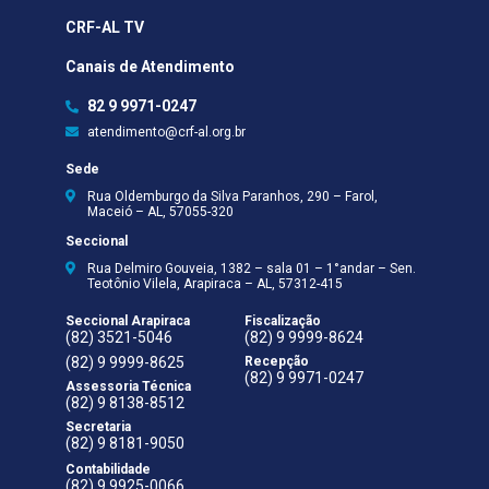
CRF-AL TV
Canais de Atendimento
82 9 9971-0247
atendimento@crf-al.org.br
Sede
Rua Oldemburgo da Silva Paranhos, 290 – Farol,
Maceió – AL, 57055-320
Seccional
Rua Delmiro Gouveia, 1382 – sala 01 – 1°andar – Sen.
Teotônio Vilela, Arapiraca – AL, 57312-415
Seccional Arapiraca
Fiscalização
(82) 3521-5046
(82) 9 9999-8624
(82) 9 9999-8625
Recepção
(82) 9 9971-0247
Assessoria Técnica
(82) 9 8138-8512
Secretaria
(82) 9 8181-9050
Contabilidade
(82) 9 9925-0066