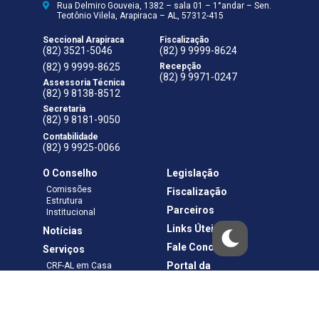
Rua Delmiro Gouveia, 1382 – sala 01 – 1°andar – Sen.
Teotônio Vilela, Arapiraca – AL, 57312-415
Seccional Arapiraca
Fiscalização
(82) 3521-5046
(82) 9 9999-8624
(82) 9 9999-8625
Recepção
(82) 9 9971-0247
Assessoria Técnica
(82) 9 8138-8512
Secretaria
(82) 9 8181-9050
Contabilidade
(82) 9 9925-0066
O Conselho
Legislação
Comissões
Fiscalização
Estrutura
Parceiros
Institucional
Links Úteis
Notícias
Fale Conosco
Serviços
Portal da
CRF-AL em Casa
Transparência
Boletos e Anuidades
Negociação
Requerimentos
Ouvidoria