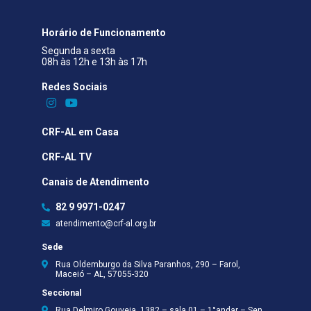
Horário de Funcionamento
Segunda a sexta
08h às 12h e 13h às 17h
Redes Sociais​
CRF-AL em Casa
CRF-AL TV
Canais de Atendimento
82 9 9971-0247
atendimento@crf-al.org.br
Sede
Rua Oldemburgo da Silva Paranhos, 290 – Farol,
Maceió – AL, 57055-320
Seccional
Rua Delmiro Gouveia, 1382 – sala 01 – 1°andar – Sen.