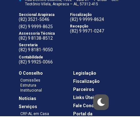
Teotônio Vilela, Arapiraca – AL, 57312-415
Seccional Arapiraca
Fiscalização
(82) 3521-5046
(82) 9 9999-8624
(82) 9 9999-8625
Recepção
(82) 9 9971-0247
Assessoria Técnica
(82) 9 8138-8512
Secretaria
(82) 9 8181-9050
Contabilidade
(82) 9 9925-0066
O Conselho
Legislação
Comissões
Fiscalização
Estrutura
Parceiros
Institucional
Links Úteis
Notícias
Fale Conosco
Serviços
Portal da
CRF-AL em Casa
Transparência
Boletos e Anuidades
Negociação
Requerimentos
Ouvidoria
Materiais de Cursos