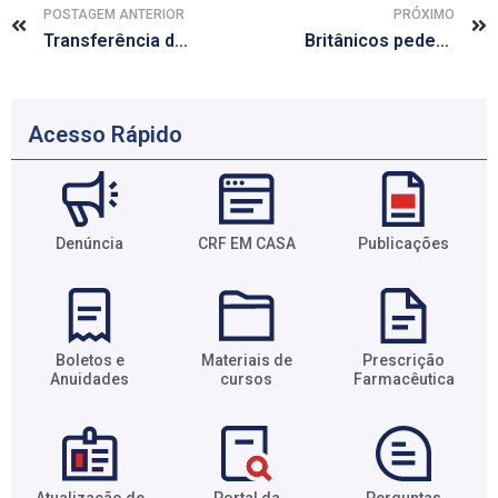
POSTAGEM ANTERIOR
PRÓXIMO
Transferência de princípio ativo
Britânicos pedem permissão para alterar genes de embriões humanos
Acesso Rápido
Denúncia
CRF EM CASA
Publicações
Boletos e
Materiais de
Prescrição
Anuidades​
cursos​
Farmacêutica​
Atualização de
Portal da
Perguntas