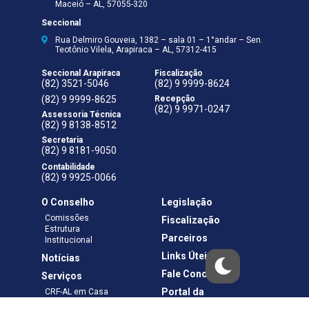
Maceió – AL, 57055-320
Seccional
Rua Delmiro Gouveia, 1382 – sala 01 – 1°andar – Sen.
Teotônio Vilela, Arapiraca – AL, 57312-415
Seccional Arapiraca
Fiscalização
(82) 3521-5046
(82) 9 9999-8624
(82) 9 9999-8625
Recepção
(82) 9 9971-0247
Assessoria Técnica
(82) 9 8138-8512
Secretaria
(82) 9 8181-9050
Contabilidade
(82) 9 9925-0066
O Conselho
Legislação
Comissões
Fiscalização
Estrutura
Parceiros
Institucional
Links Úteis
Notícias
Fale Conosco
Serviços
Portal da
CRF-AL em Casa
Transparência
Boletos e Anuidades