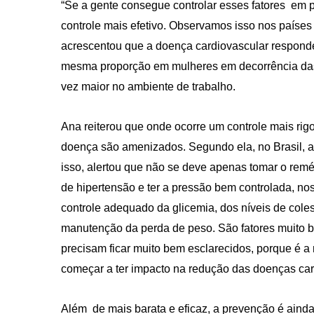
“Se a gente consegue controlar esses fatores em 
controle mais efetivo. Observamos isso nos países
acrescentou que a doença cardiovascular respond
mesma proporção em mulheres em decorrência das
vez maior no ambiente de trabalho.
Ana reiterou que onde ocorre um controle mais rigo
CRF-AL reforça importância
farmacêutico em nova reso
doença são amenizados. Segundo ela, no Brasil, a 
da Anvisa sobre medicamen
isso, alertou que não se deve apenas tomar o remé
base de Cannabis
de hipertensão e ter a pressão bem controlada, nos 
29 de janeiro de 2026
controle adequado da glicemia, dos níveis de colest
manutenção da perda de peso. São fatores muito b
precisam ficar muito bem esclarecidos, porque é 
começar a ter impacto na redução das doenças car
Além de mais barata e eficaz, a prevenção é ainda