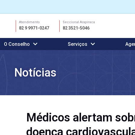
Ir
Atendimento
Seccional Arapiraca
para
82 9 9971-0247
82 3521-5046
o
conteúdo
O Conselho
Serviços
Age
Notícias
Médicos alertam sobr
doença cardiovascula