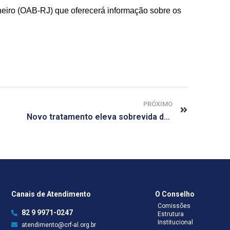
eiro (OAB-RJ) que oferecerá informação sobre os
PRÓXIMO
Novo tratamento eleva sobrevida de paciente com câncer de colo do útero
Canais de Atendimento
O Conselho
Comissões
82 9 9971-0247
Estrutura
Institucional
atendimento@crf-al.org.br