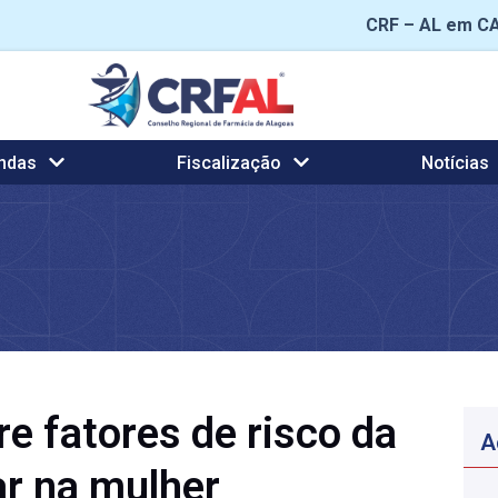
CRF – AL em C
ndas
Fiscalização
Notícias
e fatores de risco da
A
r na mulher