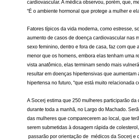
cardiovascular. A médica observou, porém, que, m
“É o ambiente hormonal que protege a mulher e ela 
Fatores típicos da vida moderna, como estresse, 
aumento de casos de doença cardiovascular nas m
sexo feminino, dentro e fora de casa, faz com que
menor que os homens, embora elas tenham uma resi
vista anatômico, elas terminam sendo mais vulnerá
resultar em doenças hipertensivas que aumentam a 
hipertensa no futuro, “que está muito relacionada 
A Socerj estima que 250 mulheres participarão da
durante toda a manhã, no Largo do Machado. Serão
das mulheres que comparecerem ao local, que terão
serem submetidas à dosagem rápida de colesterol, t
passarão por orientação de médicos da Socerj e do