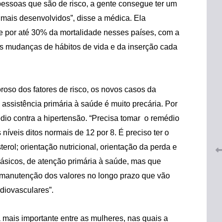
pessoas que são de risco, a gente consegue ter um
 mais desenvolvidos”, disse a médica. Ela
e por até 30% da mortalidade nesses países, com a
 mudanças de hábitos de vida e da inserção cada
roso dos fatores de risco, os novos casos da
 do
CRF-AL renova parceria com
lução
assistência primária à saúde é muito precária. Por
CRF-SP e garante continuidade
tos à
do acesso gratuito à Academia
dio contra a hipertensão. “Precisa tomar o remédio
Virtual de Farmácia
níveis ditos normais de 12 por 8. É preciso ter o
26 de maio de 2026
erol; orientação nutricional, orientação da perda e
ásicos, de atenção primária à saúde, mas que
a manutenção dos valores no longo prazo que vão
diovasculares”.
 mais importante entre as mulheres, nas quais a