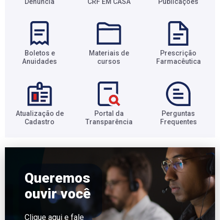
Denúncia
CRF EM CASA
Publicações
Boletos e
Materiais de
Prescrição
Anuidades​
cursos​
Farmacêutica​
Atualização de
Portal da
Perguntas
Cadastro​
Transparência​
Frequentes​
Queremos
ouvir você
Clique aqui
e fale