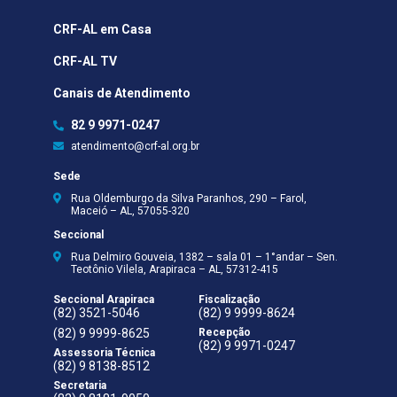
CRF-AL em Casa
CRF-AL TV
Canais de Atendimento
82 9 9971-0247
atendimento@crf-al.org.br
Sede
Rua Oldemburgo da Silva Paranhos, 290 – Farol,
Maceió – AL, 57055-320
Seccional
Rua Delmiro Gouveia, 1382 – sala 01 – 1°andar – Sen.
Teotônio Vilela, Arapiraca – AL, 57312-415
Seccional Arapiraca
Fiscalização
(82) 3521-5046
(82) 9 9999-8624
(82) 9 9999-8625
Recepção
(82) 9 9971-0247
Assessoria Técnica
(82) 9 8138-8512
Secretaria