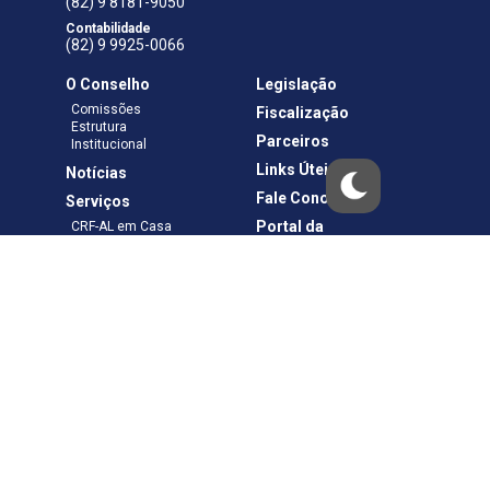
(82) 9 8181-9050
Contabilidade
(82) 9 9925-0066
O Conselho
Legislação
Comissões
Fiscalização
Estrutura
Parceiros
Institucional
Links Úteis
Notícias
Fale Conosco
Serviços
Portal da
CRF-AL em Casa
Transparência
Boletos e Anuidades
Negociação
Requerimentos
Ouvidoria
Materiais de Cursos
Publicações
Eleições
Política de Privacidade
Termos de Uso