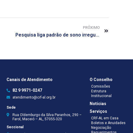
PRÓXIMO
Pesquisa liga padrão de sono irregular a câncer de mama
Canais de Atendimento
O Conselho
Comissões
82 9 9971-0247
Estrutura
Institucional
atendimento@crf-al.org.br
Notícias
Sede
Serviços
Rua Oldemburgo da Silva Paranhos, 290 –
CRF-AL em Casa
Farol, Maceió – AL, 57055-320
Boletos e Anuidades
Seccional
Negociação
Requerimentos