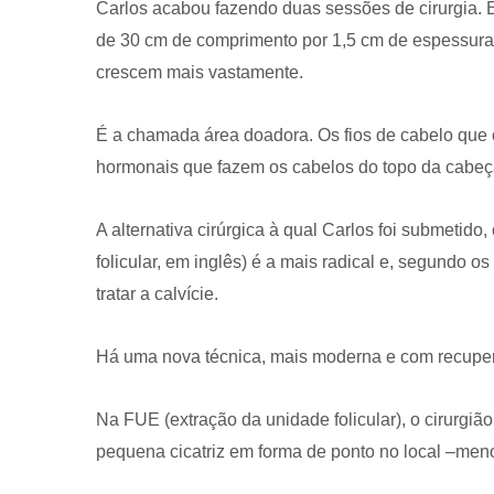
Carlos acabou fazendo duas sessões de cirurgia. E
de 30 cm de comprimento por 1,5 cm de espessura 
crescem mais vastamente.
É a chamada área doadora. Os fios de cabelo que c
hormonais que fazem os cabelos do topo da cabeç
CRF-AL reforça importância
farmacêutico em nova reso
A alternativa cirúrgica à qual Carlos foi submetid
da Anvisa sobre medicamen
folicular, em inglês) é a mais radical e, segundo 
base de Cannabis
tratar a calvície.
29 de janeiro de 2026
Há uma nova técnica, mais moderna e com recuper
Na FUE (extração da unidade folicular), o cirurgiã
pequena cicatriz em forma de ponto no local –meno