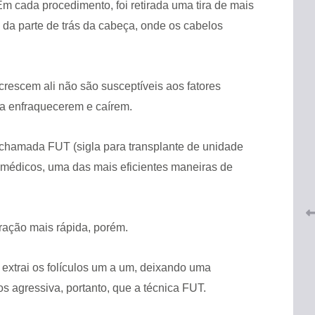
m cada procedimento, foi retirada uma tira de mais
da parte de trás da cabeça, onde os cabelos
rescem ali não são susceptíveis aos fatores
a enfraquecerem e caírem.
 do
CRF-AL renova parceria com
lução
o, chamada FUT (sigla para transplante de unidade
CRF-SP e garante continuidade
tos à
do acesso gratuito à Academia
os médicos, uma das mais eficientes maneiras de
Virtual de Farmácia
26 de maio de 2026
ação mais rápida, porém.
o extrai os folículos um a um, deixando uma
s agressiva, portanto, que a técnica FUT.