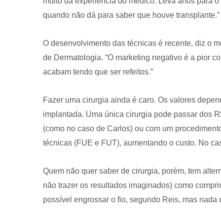
muito da experiência do médico. Leva anos para o 
quando não dá para saber que houve transplante.”
O desenvolvimento das técnicas é recente, diz o m
de Dermatologia. “O marketing negativo é a pior c
acabam tendo que ser refeitos.”
Fazer uma cirurgia ainda é caro. Os valores depen
implantada. Uma única cirurgia pode passar dos R$
(como no caso de Carlos) ou com um procediment
técnicas (FUE e FUT), aumentando o custo. No cas
Quem não quer saber de cirurgia, porém, tem alte
não trazer os resultados imaginados) como comprim
possível engrossar o fio, segundo Reis, mas nada 