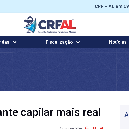
CRF – AL em C
ndas
Fiscalização
Notícias
nte capilar mais real
A
Compartilhe