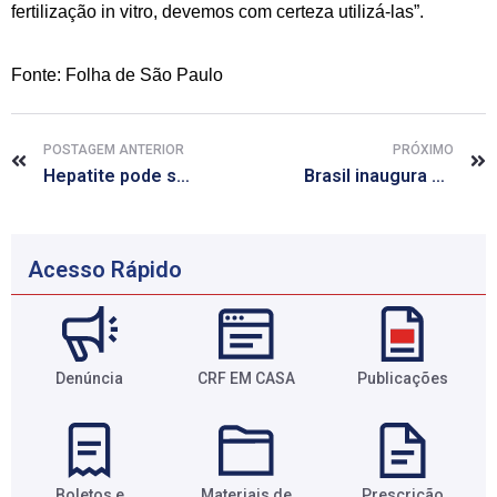
fertilização in vitro, devemos com certeza utilizá-las”.
Fonte: Folha de São Paulo
POSTAGEM ANTERIOR
PRÓXIMO
Hepatite pode ser eliminada com mobilização dos recursos necessários, diz OMS
Brasil inaugura primeira fábrica de mosquitos da dengue transgênicos
Acesso Rápido
Denúncia
CRF EM CASA
Publicações
Boletos e
Materiais de
Prescrição