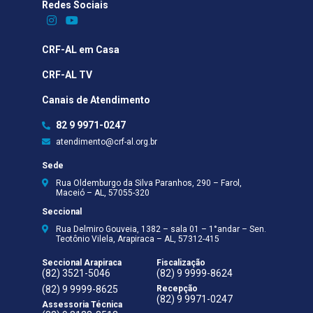
Redes Sociais​
CRF-AL em Casa
CRF-AL TV
Canais de Atendimento
82 9 9971-0247
atendimento@crf-al.org.br
Sede
Rua Oldemburgo da Silva Paranhos, 290 – Farol,
Maceió – AL, 57055-320
Seccional
Rua Delmiro Gouveia, 1382 – sala 01 – 1°andar – Sen.
Teotônio Vilela, Arapiraca – AL, 57312-415
Seccional Arapiraca
Fiscalização
(82) 3521-5046
(82) 9 9999-8624
(82) 9 9999-8625
Recepção
(82) 9 9971-0247
Assessoria Técnica