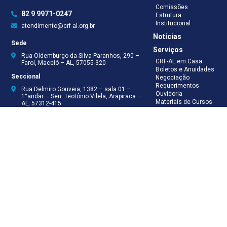
Comissões
82 9 9971-0247
Estrutura
Institucional
atendimento@crf-al.org.br
Notícias
Sede
Serviços
Rua Oldemburgo da Silva Paranhos, 290 –
CRF-AL em Casa
Farol, Maceió – AL, 57055-320
Boletos e Anuidades
Seccional
Negociação
Requerimentos
Rua Delmiro Gouveia, 1382 – sala 01 –
Ouvidoria
1°andar – Sen. Teotônio Vilela, Arapiraca –
Materiais de Cursos
AL, 57312-415
Publicações
Eleições
Seccional Arapiraca
Fiscalização
(82) 3521-5046
(82) 9 9999-8624
(82) 9 9999-8625
Recepção
(82) 9 9971-0247
Assessoria Técnica
(82) 9 8138-8512
Secretaria
(82) 9 8181-9050
Contabilidade
(82) 9 9925-0066