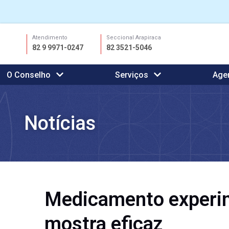
Ir
Atendimento
Seccional Arapiraca
para
82 9 9971-0247
82 3521-5046
o
conteúdo
O Conselho
Serviços
Age
Notícias
Medicamento experime
mostra eficaz