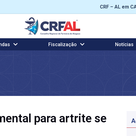
CRF – AL em C
ndas
Fiscalização
Notícias
ntal para artrite se
A