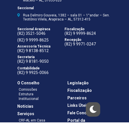
Maceió – AL, 57055-320
Seccional
Rua Delmiro Gouveia, 1382 – sala 01 – 1°andar – Sen.
Teotônio Vilela, Arapiraca – AL, 57312-415
Seccional Arapiraca
Fiscalização
(82) 3521-5046
(82) 9 9999-8624
(82) 9 9999-8625
Recepção
(82) 9 9971-0247
Assessoria Técnica
(82) 9 8138-8512
Secretaria
(82) 9 8181-9050
Contabilidade
(82) 9 9925-0066
O Conselho
Legislação
Comissões
Fiscalização
Estrutura
Parceiros
Institucional
Links Úteis
Notícias
Fale Conosco
Serviços
Portal da
CRF-AL em Casa
Transparência
Boletos e Anuidades