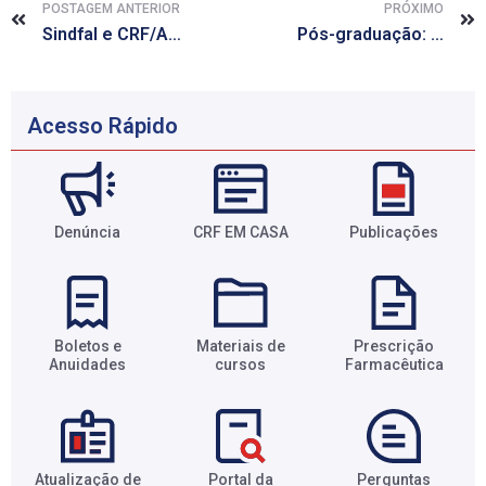
POSTAGEM ANTERIOR
PRÓXIMO
Sindfal e CRF/AL iniciam votação de farmacêutico destaque
Pós-graduação: CRF/AL renova convênio com Espaço Ciência
Acesso Rápido
Denúncia
CRF EM CASA
Publicações
Boletos e
Materiais de
Prescrição
Anuidades​
cursos​
Farmacêutica​
Atualização de
Portal da
Perguntas