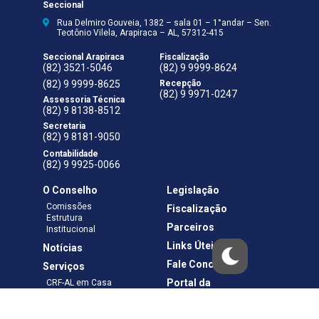
Seccional
Rua Delmiro Gouveia, 1382 – sala 01 – 1°andar – Sen.
Teotônio Vilela, Arapiraca – AL, 57312-415
Seccional Arapiraca
Fiscalização
(82) 3521-5046
(82) 9 9999-8624
(82) 9 9999-8625
Recepção
(82) 9 9971-0247
Assessoria Técnica
(82) 9 8138-8512
Secretaria
(82) 9 8181-9050
Contabilidade
(82) 9 9925-0066
O Conselho
Legislação
Comissões
Fiscalização
Estrutura
Parceiros
Institucional
Links Úteis
Notícias
Fale Conosco
Serviços
Portal da
CRF-AL em Casa
Transparência
Boletos e Anuidades
Negociação
Requerimentos