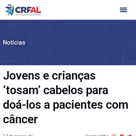
Ir
para
o
conteúdo
Notícias
Jovens e crianças
‘tosam’ cabelos para
doá-los a pacientes com
câncer