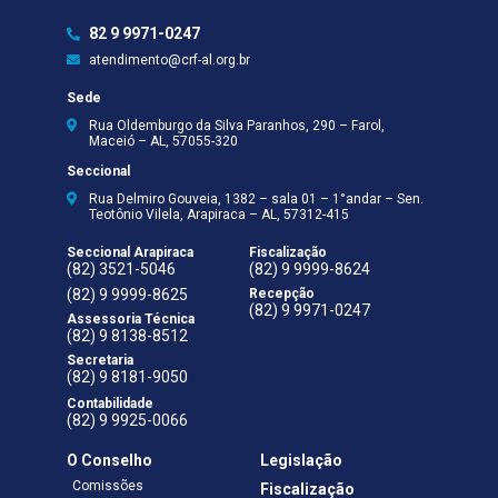
82 9 9971-0247
atendimento@crf-al.org.br
Sede
Rua Oldemburgo da Silva Paranhos, 290 – Farol,
Maceió – AL, 57055-320
Seccional
Rua Delmiro Gouveia, 1382 – sala 01 – 1°andar – Sen.
Teotônio Vilela, Arapiraca – AL, 57312-415
Seccional Arapiraca
Fiscalização
(82) 3521-5046
(82) 9 9999-8624
(82) 9 9999-8625
Recepção
(82) 9 9971-0247
Assessoria Técnica
(82) 9 8138-8512
Secretaria
(82) 9 8181-9050
Contabilidade
(82) 9 9925-0066
O Conselho
Legislação
Comissões
Fiscalização