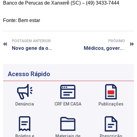
Banco de Perucas de Xanxerê (SC) – (49) 3433-7444
Fonte: Bem estar
POSTAGEM ANTERIOR
PRÓXIMO
Novo gene da obesidade é identificado
Médicos, governo e fabricante garantem que vacina do HPV é segura e eficaz
Acesso Rápido
Denúncia
CRF EM CASA
Publicações
Boletos e
Materiais de
Prescrição