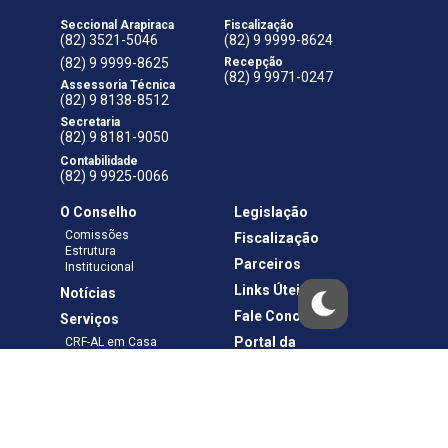
Seccional Arapiraca
Fiscalização
(82) 3521-5046
(82) 9 9999-8624
(82) 9 9999-8625
Recepção
(82) 9 9971-0247
Assessoria Técnica
(82) 9 8138-8512
Secretaria
(82) 9 8181-9050
Contabilidade
(82) 9 9925-0066
O Conselho
Legislação
Comissões
Fiscalização
Estrutura
Parceiros
Institucional
Links Úteis
Notícias
Fale Conosco
Serviços
Portal da
CRF-AL em Casa
Transparência
Boletos e Anuidades
Negociação
Requerimentos
Ouvidoria
Materiais de Cursos
Publicações