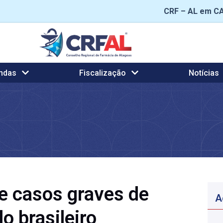
CRF – AL em C
ndas
Fiscalização
Notícias
be casos graves de
A
 brasileiro