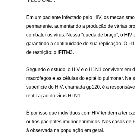
“PLOS ONE”.
Em um paciente infectado pelo HIV, os mecanismo
permanente, aumentando a produção de várias prot
combater os vírus. Nessa “queda de braço”, o HIV
garantindo a continuidade de sua replicação. O H
de restrição: o IFITM3.
CRF-AL reforça importância
farmacêutico em nova reso
da Anvisa sobre medicamen
Segundo o estudo, o HIV e o H1N1 convivem em dois
base de Cannabis
macrófagos e as células do epitélio pulmonar. Na 
29 de janeiro de 2026
superfície do HIV, chamada gp120, é a responsável
replicação do vírus H1N1.
É por isso que indivíduos com HIV tendem a ter 
outros pacientes imunodeprimidos. Nos casos de H
à observada na população em geral.