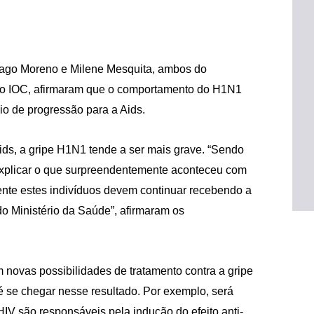
Thiago Moreno e Milene Mesquita, ambos do
 do IOC, afirmaram que o comportamento do H1N1
o de progressão para a Aids.
ids, a gripe H1N1 tende a ser mais grave. “Sendo
xplicar o que surpreendentemente aconteceu com
ente estes indivíduos devem continuar recebendo a
do Ministério da Saúde”, afirmaram os
 novas possibilidades de tratamento contra a gripe
é se chegar nesse resultado. Por exemplo, será
 HIV são responsáveis pela indução do efeito anti-