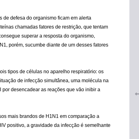
s de defesa do organismo ficam em alerta
eínas chamadas fatores de restrição, que tentam
 consegue superar a resposta do organismo,
1N1, porém, sucumbe diante de um desses fatores
 do
CRF-AL renova parceria com
lução
CRF-SP e garante continuidade
tos à
 tipos de células no aparelho respiratório: os
do acesso gratuito à Academia
Virtual de Farmácia
situação de infecção simultânea, uma molécula na
 por desencadear as reações que vão inibir a
26 de maio de 2026
casos mais brandos de H1N1 em comparação a
IV positivo, a gravidade da infecção é semelhante