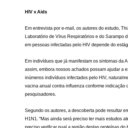
HIV x Aids
Em entrevista por e-mail, os autores do estudo, 
Laboratório de Vírus Respiratórios e do Sarampo
em pessoas infectadas pelo HIV depende do estági
Em indivíduos que já manifestam os sintomas da A
assim, embora nossos achados possam ajudar a e
inúmeros indivíduos infectados pelo HIV, naturalm
vacina anual contra influenza conforme indicação 
pesquisadores.
Segundo os autores, a descoberta pode resultar em
H1N1. “Mas ainda será preciso ter mais estudos at
preciso verificar qual a região destas proteínas do