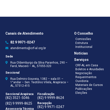
Canais de Atendimento
O Conselho
Comissões
82 9 9971-0247
Estrutura
Institucional
atendimento@crf-al.org.br
Notícias
Sede
Serviços
Rua Oldemburgo da Silva Paranhos, 290 –
CRF-AL em Casa
Farol, Maceió – AL, 57055-320
Boletos e Anuidades
Seccional
Negociação
Requerimentos
Rua Delmiro Gouveia, 1382 – sala 01 –
Ouvidoria
1°andar – Sen. Teotônio Vilela, Arapiraca –
Materiais de Cursos
AL, 57312-415
Publicações
Eleições
Seccional Arapiraca
Fiscalização
(82) 3521-5046
(82) 9 9999-8624
(82) 9 9999-8625
Recepção
(82) 9 9971-0247
Assessoria Técnica