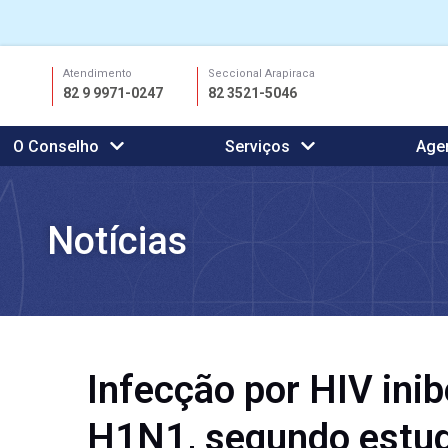
Ir
Atendimento
Seccional Arapiraca
para
82 9 9971-0247
82 3521-5046
o
conteúdo
O Conselho
Serviços
Age
Notícias
Infecção por HIV ini
H1N1, segundo estudo