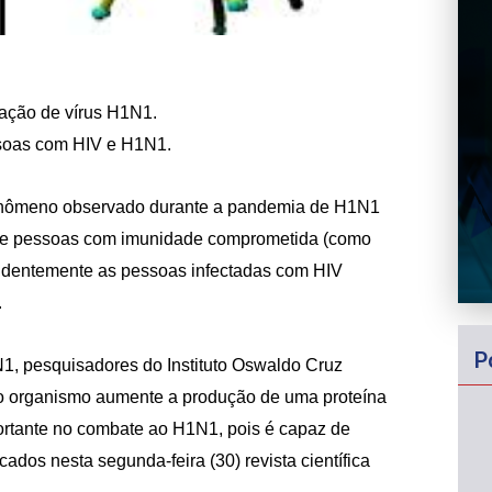
cação de vírus H1N1.
soas com HIV e H1N1.
m fenômeno observado durante a pandemia de H1N1
ntre pessoas com imunidade comprometida (como
endentemente as pessoas infectadas com HIV
.
P
N1, pesquisadores do Instituto Oswaldo Cruz
 o organismo aumente a produção de uma proteína
rtante no combate ao H1N1, pois é capaz de
ados nesta segunda-feira (30) revista científica