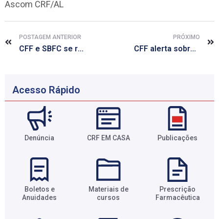
Ascom CRF/AL
POSTAGEM ANTERIOR
PRÓXIMO
CFF e SBFC se reúnem com Ebserh para discutir melhorias para farmacêuticos
CFF alerta sobre prática de marketplace em farmácias magistrais
Acesso Rápido
Denúncia
CRF EM CASA
Publicações
Boletos e
Materiais de
Prescrição
Anuidades​
cursos​
Farmacêutica​