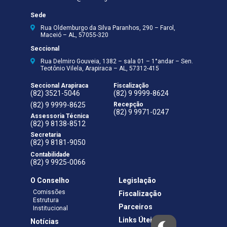
Sede
Rua Oldemburgo da Silva Paranhos, 290 – Farol,
Maceió – AL, 57055-320
Seccional
Rua Delmiro Gouveia, 1382 – sala 01 – 1°andar – Sen.
Teotônio Vilela, Arapiraca – AL, 57312-415
Seccional Arapiraca
Fiscalização
(82) 3521-5046
(82) 9 9999-8624
(82) 9 9999-8625
Recepção
(82) 9 9971-0247
Assessoria Técnica
(82) 9 8138-8512
Secretaria
(82) 9 8181-9050
Contabilidade
(82) 9 9925-0066
O Conselho
Legislação
Comissões
Fiscalização
Estrutura
Parceiros
Institucional
Links Úteis
Notícias