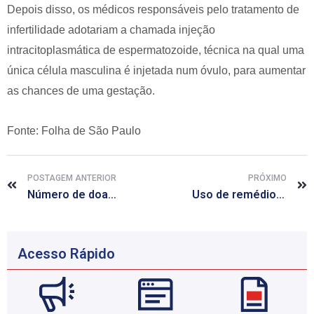
Depois disso, os médicos responsáveis pelo tratamento de
infertilidade adotariam a chamada injeção
intracitoplasmática de espermatozoide, técnica na qual uma
única célula masculina é injetada num óvulo, para aumentar
as chances de uma gestação.
Fonte: Folha de São Paulo
POSTAGEM ANTERIOR
PRÓXIMO
Número de doadores de órgãos no Brasil tem queda no 1° trimestre
Uso de remédio que previne HIV ganha adeptos no Brasil e pode chegar ao SUS
Acesso Rápido