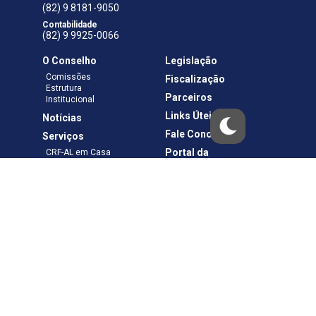
(82) 9 8181-9050
Contabilidade
(82) 9 9925-0066
O Conselho
Legislação
Comissões
Fiscalização
Estrutura
Parceiros
Institucional
Links Úteis
Notícias
Fale Conosco
Serviços
Portal da
CRF-AL em Casa
Transparência
Boletos e Anuidades
Negociação
Requerimentos
Ouvidoria
Materiais de Cursos
Publicações
Eleições
Política de Privacidade
Termos de Uso