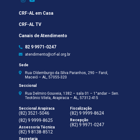
CRF-AL em Casa
CRF-AL TV
Canais de Atendimento
82 9 9971-0247
atendimento@crf-al.org.br
Sede
Rua Oldemburgo da Silva Paranhos, 290 – Farol,
Maceió – AL, 57055-320
Seccional
Rua Delmiro Gouveia, 1382 – sala 01 – 1°andar – Sen.
Teotônio Vilela, Arapiraca – AL, 57312-415
Seccional Arapiraca
Fiscalização
(82) 3521-5046
(82) 9 9999-8624
(82) 9 9999-8625
Recepção
(82) 9 9971-0247
Assessoria Técnica
(82) 9 8138-8512
Secretaria