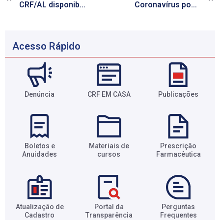
CRF/AL disponibiliza assessoria técnica para tirar dúvidas sobre assuntos regulatórios
Coronavírus pode causar sintomas na pele?
Acesso Rápido
Denúncia
CRF EM CASA
Publicações
Boletos e
Materiais de
Prescrição
Anuidades​
cursos​
Farmacêutica​
Atualização de
Portal da
Perguntas
Cadastro​
Transparência​
Frequentes​