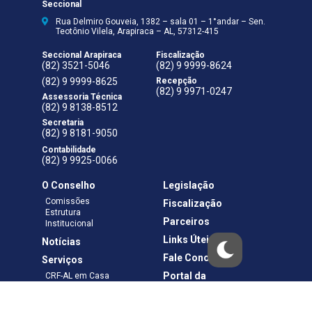
Seccional
Rua Delmiro Gouveia, 1382 – sala 01 – 1°andar – Sen.
Teotônio Vilela, Arapiraca – AL, 57312-415
Seccional Arapiraca
Fiscalização
(82) 3521-5046
(82) 9 9999-8624
(82) 9 9999-8625
Recepção
(82) 9 9971-0247
Assessoria Técnica
(82) 9 8138-8512
Secretaria
(82) 9 8181-9050
Contabilidade
(82) 9 9925-0066
O Conselho
Legislação
Comissões
Fiscalização
Estrutura
Parceiros
Institucional
Links Úteis
Notícias
Fale Conosco
Serviços
Portal da
CRF-AL em Casa
Transparência
Boletos e Anuidades
Negociação
Requerimentos