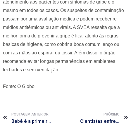
atendimento aos pacientes com sintomas de gripe é o
mesmo em todos os casos. Os suspeitos de contaminação
passam por uma avaliação médica e podem receber re
médios antitérmicos ou antivirais. A SVEA ressalta que a
melhor forma de prevenir a gripe é ficar atento às regras
básicas de higiene, como cobrir a boca comum lenço ou
com as mãos ao espirrar ou tossir. Além disso, o órgão
recomenda evitar longas permanências em ambientes
fechados e sem ventilação.
Fonte: O Globo
POSTAGEM ANTERIOR
PRÓXIMO
Bebê é a primeira vítima do vírus do chicungunha na Colômbia
Cientistas enfrentam dilema ético na busca por vacinas contra o ebola