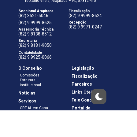
Teotônio Vilela, Arapiraca – AL, 57312-415
Seccional Arapiraca
Fiscalização
(82) 3521-5046
(82) 9 9999-8624
(82) 9 9999-8625
Recepção
(82) 9 9971-0247
Assessoria Técnica
(82) 9 8138-8512
Secretaria
(82) 9 8181-9050
Contabilidade
(82) 9 9925-0066
O Conselho
Legislação
Comissões
Fiscalização
Estrutura
Parceiros
Institucional
Links Úteis
Notícias
Fale Conosco
Serviços
Portal da
CRF-AL em Casa
Transparência
Boletos e Anuidades
Negociação
Requerimentos
Ouvidoria
Materiais de Cursos